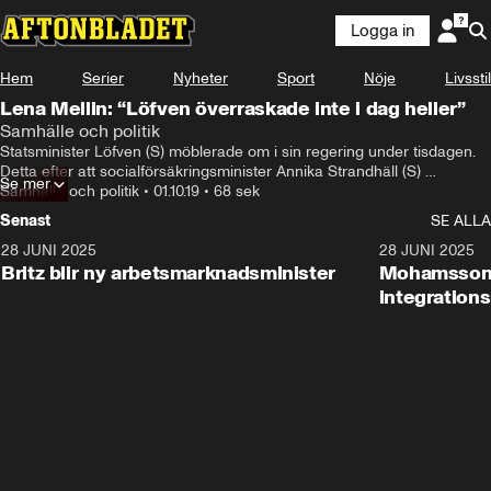
Logga in
Hem
Serier
Nyheter
Sport
Nöje
Livsstil
Lena Mellin: “Löfven överraskade inte i dag heller”
Samhälle och politik
Statsminister Löfven (S) möblerade om i sin regering under tisdagen. 
Detta efter att socialförsäkringsminister Annika Strandhäll (S) 
Se mer
meddelade att hon lämnar sin post.
Samhälle och politik
•
01.10.19
•
68 sek
Senast
SE ALLA
28 JUNI 2025
1:48
28 JUNI 2025
Britz blir ny arbetsmarknadsminister
Mohamsson b
integration