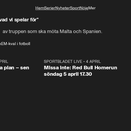
Hem
Serier
Nyheter
Sport
Nöje
Mer
Livsstil
ad vi spelar för"
  av truppen som ska möta Malta och Spanien.
k
EM-kval i fotboll
PRIL
1:03
SPORTBLADET LIVE
•
4 APRIL
1:0
va plan – sen
Missa inte: Red Bull Homerun
söndag 5 april 17.30