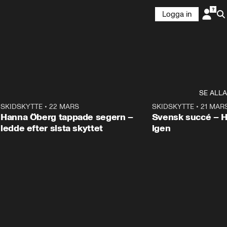
Logga in
SE ALLA
9
SKIDSKYTTE
•
22 MARS
0:55
SKIDSKYTTE
•
21 MAR
Hanna Öberg tappade segern –
Svensk succé – 
ledde efter sista skyttet
igen