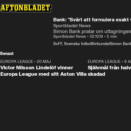
Bank: "Svårt att formulera exakt v
Sportbladet News
Simon Bank pratar om uttagningen
Sportbladet News
•
02.10.19
•
5 min
SvFF, Svenska fotbollförbundet
Simon Ban
Senast
EUROPA LEAGUE
•
20 MAJ
1:32
EUROPA LEAGUE
•
9 A
Victor Nilsson Lindelöf vinner
Självmål från hal
Europa League med sitt Aston Villa
skadad