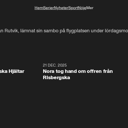
Hem
Serier
Nyheter
Sport
Nöje
Mer
Livsstil
rån Rutvik, lämnat sin sambo på flygplatsen under lördagsmo
1:00
21 DEC. 2025
1:1
ska Hjältar
Nora tog hand om offren från
Risbergska