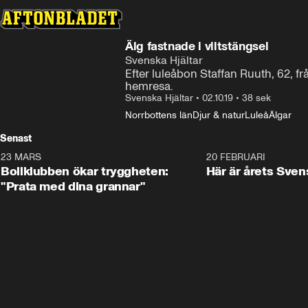
Älg fastnade i viltstängsel
Svenska Hjältar
Efter luleåbon Staffan Ruuth, 62, f
hemresa.
Svenska Hjältar
•
02.10.19
•
38 sek
Norrbottens län
Djur & natur
Luleå
Älgar
Senast
23 MARS
1:27
20 FEBRUARI
Bollklubben ökar tryggheten:
Här är årets Sven
"Prata med dina grannar"