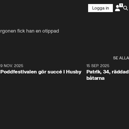
Logga in
rgonen fick han en otippad 
SE ALLA
6
9 NOV. 2025
0:29
15 SEP. 2025
Poddfestivalen gör succé i Husby
Patrik, 34, räddad 
båtarna