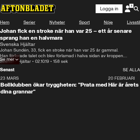
Logga in
Hem
Serier
Nyheter
Sport
Nöje
Livsstil
Johan fick en stroke när han var 25 – ett år senare
sprang han en halvmara
Svenska Hjältar
Johan Sundén, 33, fick en stroke när han var 25 år gammal. 

Han förlorade talet och blev förlamad i halva sidan av kroppen.

Se mer
I dag  föreläser han om hur man tar sig tillbaka.
Svenska Hjältar
•
02.10.19
•
158 sek
Senast
SE ALLA
23 MARS
1:27
20 FEBRUARI
Bollklubben ökar tryggheten: "Prata med
Här är årets
dina grannar"