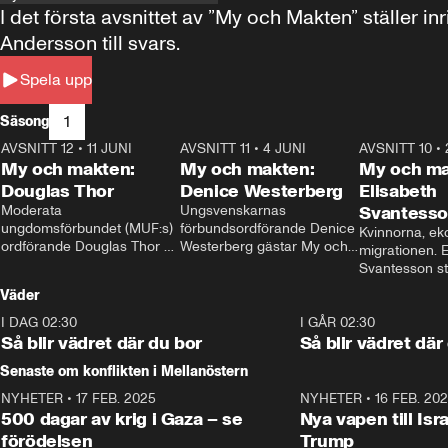
I det första avsnittet av ”My och Makten” ställe
Andersson till svars.
Spela upp
1
Säsong
AVSNITT 12
•
11 JUNI
26:27
AVSNITT 11
•
4 JUNI
23:40
AVSNITT 10
•
My och makten:
My och makten:
My och ma
Douglas Thor
Denice Westerberg
Elisabeth
Moderata 
Ungsvenskarnas 
Svantess
ungdomsförbundet (MUF:s) 
förbundsordförande Denice 
Kvinnorna, ek
ordförande Douglas Thor 
Westerberg gästar My och 
migrationen. E
gästar My och makten. I 
makten. I avsnittet 
Svantesson stäl
avsnittet diskuteras 
diskuteras migrationsfrågan 
när finansmini
Väder
tonårsutvisningarna och hur 
och hur SD ska locka 
Moderaterna ska locka 
kvinnliga väljare. 
I DAG 02:30
1:06
I GÅR 02:30
väljare till valet i höst. 
Så blir vädret där du bor
Så blir vädret där
Senaste om konflikten i Mellanöstern
NYHETER
•
17 FEB. 2025
0:45
NYHETER
•
16 FEB. 20
500 dagar av krig i Gaza – se
Nya vapen till Isr
förödelsen
Trump