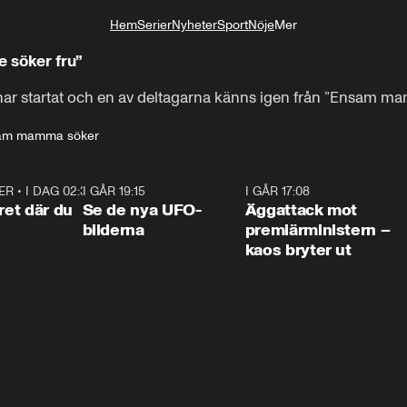
Hem
Serier
Nyheter
Sport
Nöje
Mer
Livsstil
e söker fru”
har startat och en av deltagarna känns igen från ”Ensam m
am mamma söker
ER
•
I DAG 02:30
1:06
I GÅR 19:15
0:36
I GÅR 17:08
0:3
ret där du
Se de nya UFO-
Äggattack mot
bilderna
premiärministern –
kaos bryter ut