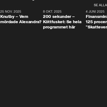
SE ALLA
3
25 NOV. 2025
31:05
8 OKT. 2025
4:29
4 JUNI 2025
Knutby – Vem
200 sekunder –
Finansmin
mördade Alexandra?
Köttfusket: Se hela
125 procent
programmet här
"Skattever
viktig uppg