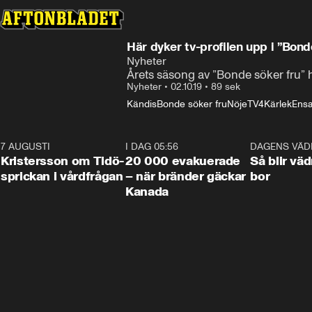
Här dyker tv-profilen upp i ”Bond
Nyheter
Årets säsong av ”Bonde söker fru” 
Nyheter
•
02.10.19
•
89 sek
Kändis
Bonde söker fru
Nöje
TV4
Kärlek
Ens
7 AUGUSTI
0:42
I DAG 05:56
0:38
DAGENS VÄD
Kristersson om Tidö-
20 000 evakuerade
Så blir väd
sprickan i vårdfrågan
– när bränder gäckar
bor
Kanada