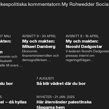
r inrikespolitiska kommentatorn My Rohwedder Soci
27 MAJ
3:51
AVSNITT 9
•
30 APRIL
24:00
AVSNITT 8
•
16 APRIL
25:1
kten:
My och makten:
My och makten:
Mikael Damberg
Nooshi Dadgostar
on
Ekonomin, 
V-ledaren Nooshi Dadgostar
finansministerrollen och 
pressas internt om 
onomin och 
demografikrisen. 
regeringsfrågan.

lisabeth 
Oppositionen ställs till svars 
I Aftonbladets 
ls till svars 
när Socialdemokraternas 
partiledarutfrågning ”My 
stern gästar 
Mikael Damberg gästar My 
och Makten” sätter hon ner 
My och Makten. 
och Makten. 
foten mot kritikerna:

1:06
7 AUGUSTI
1:0
– Vi ställer upp i val. Ska vi 
 du bor
Så blir vädret där du bor
vara med så sitter vi förstås 
25
1:22
NYHETER
•
21 JAN. 2025
0:5
ael – då hyllas
Här återvänder palestinska
fångarna hem