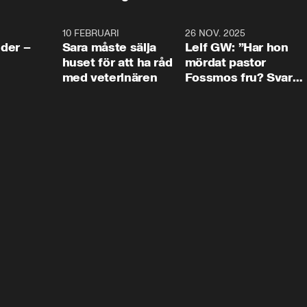
4:24
10 FEBRUARI
4:13
26 NOV. 2025
8:1
der –
Sara måste sälja
Leif GW: ”Har hon
huset för att ha råd
mördat pastor
med veterinären
Fossmos fru? Svar
nej.”