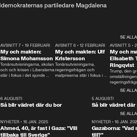
aldemokraternas partiledare Magdalena 
SE ALLA
7
AVSNITT 7
•
19 FEBRUARI
24:30
AVSNITT 6
•
12 FEBRUARI
27:30
AVSNITT 5
•
My och makten:
My och makten: Ulf
My och ma
Simona Mohamsson
Kristersson
Elisabeth
 
Tonårsutvisningarna, skolan 
Tonårsutvisningarna, 
Ringqvist
och och krisen i Liberalerna 
regeringsfrågan och 
Trump, den gr
står i fokus i det sjunde 
matpriserna står i fokus i 
omställningen
avsnittet av ”My och 
det sjätte avsnittet av ”My 
regeringsfråga
makten”. Se när 
och makten”. Se när 
centrum i det 
SE ALLA
Aftonbladets inrikespolitiska 
Aftonbladets inrikespolitiska 
avsnittet av ”
kommentator My 
kommentator My 
6
6 AUGUSTI
1:06
5 AUGUSTI
Makten”. Se nä
Rohwedder ställer 
Rohwedder ställer 
Så blir vädret där du bor
Så blir vädret där
Aftonbladets in
utbildnings- och 
statsminister Ulf Kristersson 
kommentator 
SE ALLA
integrationsminister Simona 
till svars.
Rohwedder stäl
Mohamsson till svars.
Centerpartiets
2
NYHETER
•
16 JAN. 2025
1:01
NYHETER
•
16 JAN. 20
Thand Ring till
Ahmed, 40, är fast i Gaza: ”Vill
Gazaborna: ”Vad s
tillbaka till Sverige”
till?”