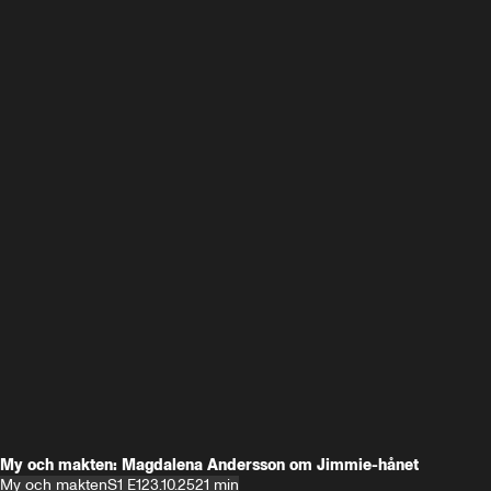
My och makten: Magdalena Andersson om Jimmie-hånet
My och makten
S1 E1
23.10.25
21 min