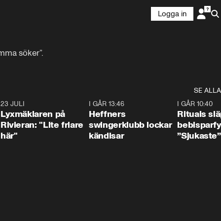
Logga in
amma söker”.
SE ALLA
7
23 JULI
2:02
I GÅR 13:46
0:55
I GÅR 10:40
Lyxmäklaren på
Heffners
Rituals sl
Rivieran: "Lite friare
swingerklubb lockar
bebisparf
här"
kändisar
”Sjukaste”