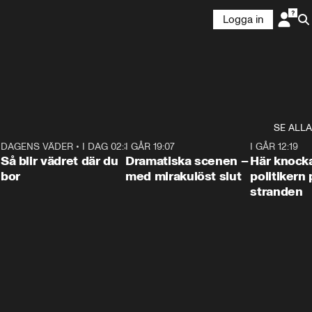
Logga in
SE ALLA
7
DAGENS VÄDER
•
I DAG 02:30
1:06
I GÅR 19:07
0:42
I GÅR 12:19
Så blir vädret där du
Dramatiska scenen –
Här knock
bor
med mirakulöst slut
politikern 
stranden