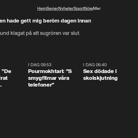
Hem
Serier
Nyheter
Sport
Nöje
Mer
Livsstil
fen hade gett mig beröm dagen innan
kund klagat på att sugrören var slut.
1:54
I DAG 09:53
1:36
I DAG 06:40
0:4
: ”De
Pourmokhtari: ”S
Sex dödade i
irat
smygfilmar våra
skolskjutning
telefoner”
ns”