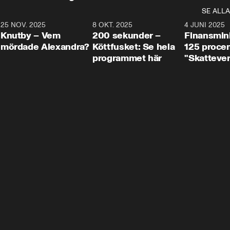
SE ALLA
3
25 NOV. 2025
31:05
8 OKT. 2025
4:29
4 JUNI 2025
Knutby – Vem
200 sekunder –
Finansmin
mördade Alexandra?
Köttfusket: Se hela
125 procent
programmet här
"Skattever
viktig uppg