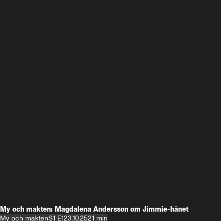
My och makten: Magdalena Andersson om Jimmie-hånet
My och makten
S1 E1
23.10.25
21 min