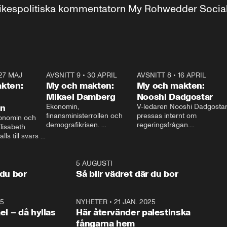
r inrikespolitiska kommentatorn My Rohwedder Soci
27 MAJ
3:51
AVSNITT 9
•
30 APRIL
24:00
AVSNITT 8
•
16 APRIL
25:1
kten:
My och makten:
My och makten:
Mikael Damberg
Nooshi Dadgostar
on
Ekonomin, 
V-ledaren Nooshi Dadgostar
finansministerrollen och 
pressas internt om 
onomin och 
demografikrisen. 
regeringsfrågan.

lisabeth 
Oppositionen ställs till svars 
I Aftonbladets 
ls till svars 
när Socialdemokraternas 
partiledarutfrågning ”My 
stern gästar 
Mikael Damberg gästar My 
och Makten” sätter hon ner 
My och Makten. 
och Makten. 
foten mot kritikerna:

1:06
5 AUGUSTI
1:0
– Vi ställer upp i val. Ska vi 
 du bor
Så blir vädret där du bor
vara med så sitter vi förstås 
25
1:22
NYHETER
•
21 JAN. 2025
0:5
ael – då hyllas
Här återvänder palestinska
fångarna hem