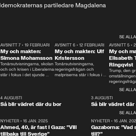
aldemokraternas partiledare Magdalena 
SE ALLA
7
AVSNITT 7
•
19 FEBRUARI
24:30
AVSNITT 6
•
12 FEBRUARI
27:30
AVSNITT 5
•
My och makten:
My och makten: Ulf
My och ma
Simona Mohamsson
Kristersson
Elisabeth
 
Tonårsutvisningarna, skolan 
Tonårsutvisningarna, 
Ringqvist
och och krisen i Liberalerna 
regeringsfrågan och 
Trump, den gr
står i fokus i det sjunde 
matpriserna står i fokus i 
omställningen
avsnittet av ”My och 
det sjätte avsnittet av ”My 
regeringsfråga
makten”. Se när 
och makten”. Se när 
centrum i det 
SE ALLA
Aftonbladets inrikespolitiska 
Aftonbladets inrikespolitiska 
avsnittet av ”
kommentator My 
kommentator My 
6
4 AUGUSTI
1:06
3 AUGUSTI
Makten”. Se nä
Rohwedder ställer 
Rohwedder ställer 
Så blir vädret där du bor
Så blir vädret där
Aftonbladets in
utbildnings- och 
statsminister Ulf Kristersson 
kommentator 
SE ALLA
integrationsminister Simona 
till svars.
Rohwedder stäl
Mohamsson till svars.
Centerpartiets
2
NYHETER
•
16 JAN. 2025
1:01
NYHETER
•
16 JAN. 20
Thand Ring till
Ahmed, 40, är fast i Gaza: ”Vill
Gazaborna: ”Vad s
tillbaka till Sverige”
till?”