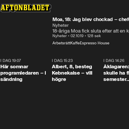
Moa, 18: Jag blev chockad – che
Nyheter
18-åriga Moa fick sluta efter att en 
Nyheter
•
02.10.19
•
128 sek
Arbetsrätt
Kaffe
Espresso House
I DAG 19:07
0:45
I DAG 15:23
0:54
I DAG 14:26
Här somnar
Albert, 8, besteg
Åklagaren
programledaren – i
Kebnekaise – vill
skulle ha f
sändning
högre
semester
tillsamma