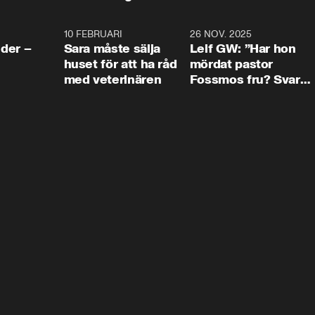
4:24
10 FEBRUARI
4:13
26 NOV. 2025
8:1
der –
Sara måste sälja
Leif GW: ”Har hon
huset för att ha råd
mördat pastor
med veterinären
Fossmos fru? Svar
nej.”