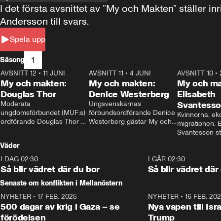
I det första avsnittet av ”My och Makten” ställe
Andersson till svars.
Spela upp
1
Säsong
AVSNITT 12
•
11 JUNI
26:27
AVSNITT 11
•
4 JUNI
23:40
AVSNITT 10
•
My och makten:
My och makten:
My och ma
Douglas Thor
Denice Westerberg
Elisabeth
Moderata 
Ungsvenskarnas 
Svantess
ungdomsförbundet (MUF:s) 
förbundsordförande Denice 
Kvinnorna, ek
ordförande Douglas Thor 
Westerberg gästar My och 
migrationen. E
gästar My och makten. I 
makten. I avsnittet 
Svantesson stäl
avsnittet diskuteras 
diskuteras migrationsfrågan 
när finansmini
Väder
tonårsutvisningarna och hur 
och hur SD ska locka 
Moderaterna ska locka 
kvinnliga väljare. 
I DAG 02:30
1:06
I GÅR 02:30
väljare till valet i höst. 
Så blir vädret där du bor
Så blir vädret där
Senaste om konflikten i Mellanöstern
NYHETER
•
17 FEB. 2025
0:45
NYHETER
•
16 FEB. 20
500 dagar av krig i Gaza – se
Nya vapen till Isr
förödelsen
Trump