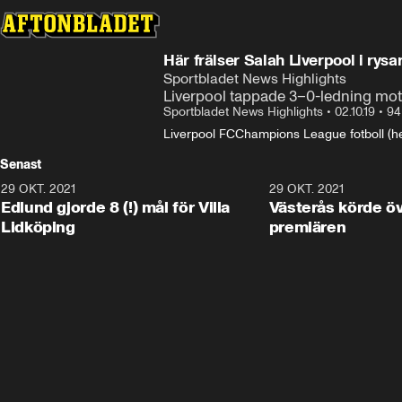
Här frälser Salah Liverpool i rys
Sportbladet News Highlights
Liverpool tappade 3–0-ledning mot
Sportbladet News Highlights
•
02.10.19
•
94
Liverpool FC
Champions League fotboll (he
Senast
29 OKT. 2021
4:11
29 OKT. 2021
Edlund gjorde 8 (!) mål för Villa
Västerås körde öv
Lidköping
premiären