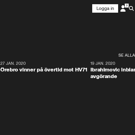
Logga in
SE ALLA
27 JAN. 2020
19 JAN. 2020
Örebro vinner på övertid mot HV71
Ibrahimovic inbla
avgörande