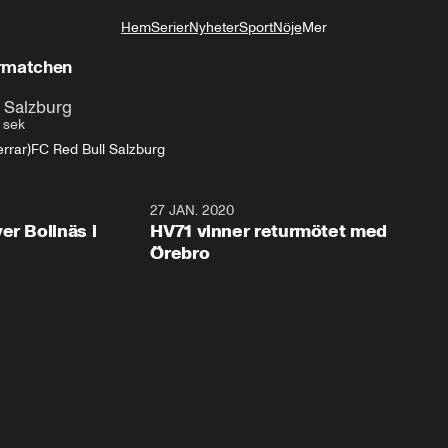
Hem
Serier
Nyheter
Sport
Nöje
Mer
Livsstil
armatchen
 Salzburg
 sek
rrar)
FC Red Bull Salzburg
2:28
27 JAN. 2020
er Bollnäs i
HV71 vinner returmötet med
Örebro