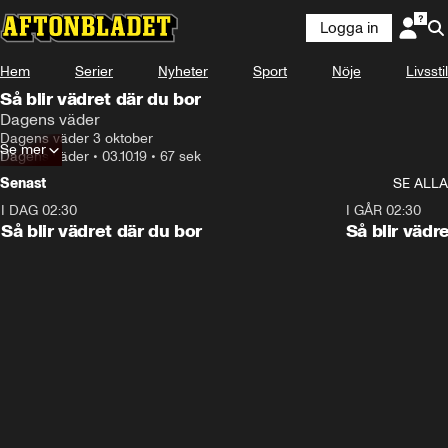
Logga in
Hem
Serier
Nyheter
Sport
Nöje
Livsstil
Så blir vädret där du bor
Dagens väder
Dagens väder 3 oktober
Se mer
Dagens väder
•
03.10.19
•
67 sek
Senast
SE ALLA
I DAG 02:30
1:06
I GÅR 02:30
Så blir vädret där du bor
Så blir vädr