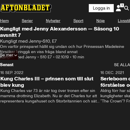
Logga in
Hem
Serier
Nyheter
Sport
Nöje
Livsstil
Kungligt med Jenny Alexandersson — Säsong 10
avsnitt 7
Kungligt med Jenny
•
S10, E7
Om varför prinsparet hållit sig undan och hur Prinsessan Madeleine 
försöker kringgå en viss fråga bland annat
Se mer
Kungligt med Jenny
•
S10 E7
•
02.10.19
•
10 min
Senast
SE ALLA
16 SEP. 2022
3:40
16 DEC. 2021
Kung Charles III – prinsen som till slut
Serieboom o
blev kung
förståelse o
Kung Charles var 73 år när tog över tronen efter sin 
Aldrig förr har 
mamma drottning Elizabeth. Nu är det Charles tur att 
kungligheter ska
representera kungahuset och Storbritannien och sätta 
”The Crown”? Frå
sin egen prägel på den kungliga rollen.
Storbritannien. 
förståelse och h
kungahuset komm
kungaserier är 