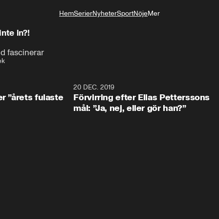
Hem
Serier
Nyheter
Sport
Nöje
Mer
Livsstil
nte in?!
d fascinerar
ek
0:49
20 DEC. 2019
1:0
r ”årets fulaste
Förvirring efter Elias Petterssons
mål: ”Ja, nej, eller gör han?”