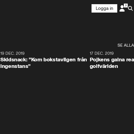
Logga in
SE ALLA
8
19 DEC. 2019
17 DEC. 2019
Skidsnack: ”Kom bokstavligen från
Pojkens galna rea
ingenstans”
golfvärlden