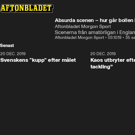
Absurda scenen – hur går bollen i
Aftonbladet Morgon Sport
Scenerna från amatörligan i Englan
Aftonbladet Morgon Sport
•
03.10.19
•
35 s
Senast
20 DEC. 2019
0:44
20 DEC. 2019
Svenskens "kupp" efter målet
Kaos utbryter efte
tackling”