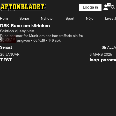
Logga in
Hem
Serier
Nyheter
Sport
Nöje
Livsstil
DSK Rune om kärleken
Sektion ej angiven
Rune berättar för Munir om när han träffade sin fru.
Se mer
Sektion ej angiven
•
03.10.19
•
149 sek
Senast
SE ALLA
28 JANUARI
0:11
8 MARS 2025
TEST
loop_porom