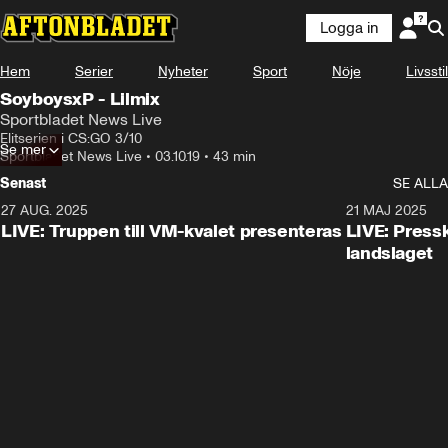
Logga in
Hem
Serier
Nyheter
Sport
Nöje
Livsstil
SoyboysxP - Lilmix
Sportbladet News Live
Elitserien i CS:GO 3/10
Se mer
Sportbladet News Live
•
03.10.19
•
43 min
Senast
SE ALLA
27 AUG. 2025
21 MAJ 2025
LIVE: Truppen till VM-kvalet presenteras
LIVE: Pressk
landslaget