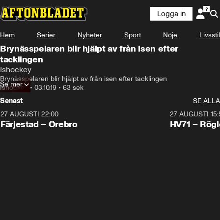
Logga in
Hem
Serier
Nyheter
Sport
Nöje
Livsstil
Brynässpelaren blir hjälpt av från isen efter
tacklingen
Ishockey
Brynässpelaren blir hjälpt av från isen efter tacklingen
Se mer
Ishockey
•
03.10.19
•
63 sek
Senast
SE ALLA
27 AUGUSTI 22:00
27 AUGUSTI 15:
Plus
Plus
Färjestad – Örebro
HV71 – Rögl