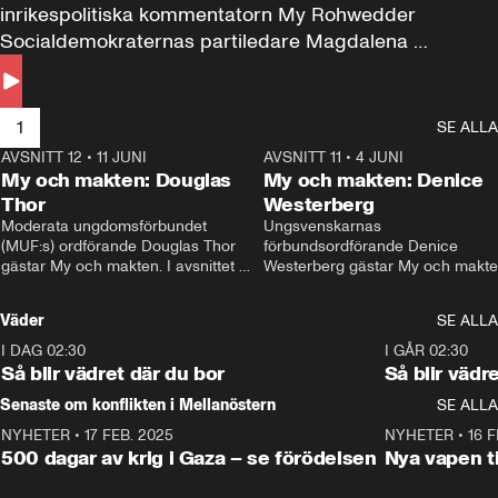
inrikespolitiska kommentatorn My Rohwedder 
Socialdemokraternas partiledare Magdalena 
Andersson till svars.
1
SE ALLA
AVSNITT 12
•
11 JUNI
26:27
AVSNITT 11
•
4 JUNI
2
My och makten: Douglas
My och makten: Denice
Thor
Westerberg
Moderata ungdomsförbundet 
Ungsvenskarnas 
(MUF:s) ordförande Douglas Thor 
förbundsordförande Denice 
gästar My och makten. I avsnittet 
Westerberg gästar My och makten.
diskuteras tonårsutvisningarna och 
avsnittet diskuteras migrationsfrå
hur Moderaterna ska locka väljare till 
och hur SD ska locka kvinnliga 
Väder
SE ALLA
valet i höst. 
väljare. 
I DAG 02:30
1:06
I GÅR 02:30
Så blir vädret där du bor
Så blir vädr
Senaste om konflikten i Mellanöstern
SE ALLA
NYHETER
•
17 FEB. 2025
0:45
NYHETER
•
16 F
500 dagar av krig i Gaza – se förödelsen
Nya vapen ti