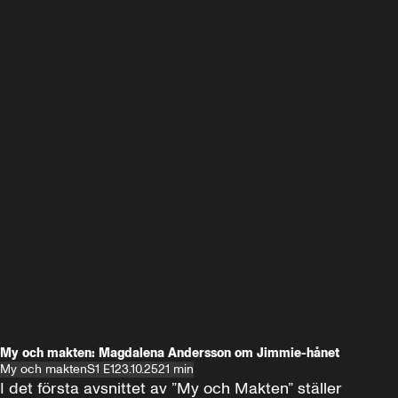
My och makten: Magdalena Andersson om Jimmie-hånet
My och makten
S1 E1
23.10.25
21 min
I det första avsnittet av ”My och Makten” ställer 