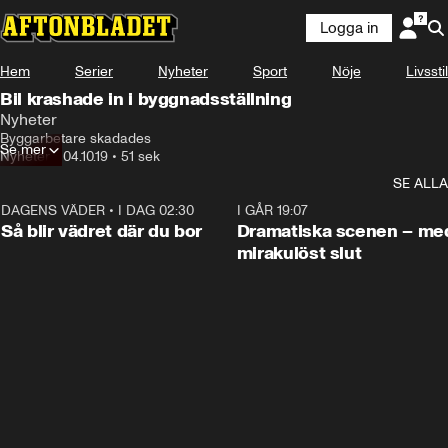
Logga in
Hem
Serier
Nyheter
Sport
Nöje
Livsstil
Bil krashade in i byggnadsställning
Nyheter
Byggarbetare skadades
Se mer
Nyheter
•
04.10.19
•
51 sek
SE ALLA
DAGENS VÄDER
•
I DAG 02:30
1:06
I GÅR 19:07
Så blir vädret där du bor
Dramatiska scenen – me
mirakulöst slut