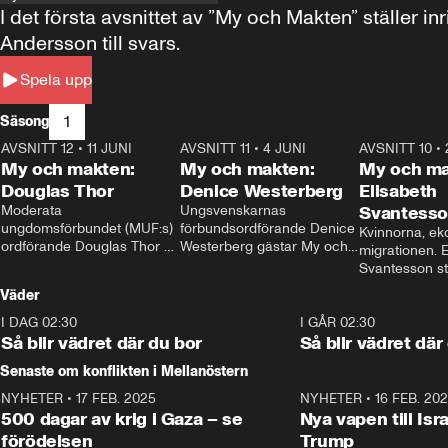
I det första avsnittet av ”My och Makten” ställe
Andersson till svars.
Spela upp
1
Säsong
AVSNITT 12
•
11 JUNI
26:27
AVSNITT 11
•
4 JUNI
23:40
AVSNITT 10
•
My och makten:
My och makten:
My och ma
Douglas Thor
Denice Westerberg
Elisabeth
Moderata 
Ungsvenskarnas 
Svantess
ungdomsförbundet (MUF:s) 
förbundsordförande Denice 
Kvinnorna, ek
ordförande Douglas Thor 
Westerberg gästar My och 
migrationen. E
gästar My och makten. I 
makten. I avsnittet 
Svantesson stäl
avsnittet diskuteras 
diskuteras migrationsfrågan 
när finansmini
Väder
tonårsutvisningarna och hur 
och hur SD ska locka 
Moderaterna ska locka 
kvinnliga väljare. 
I DAG 02:30
1:06
I GÅR 02:30
väljare till valet i höst. 
Så blir vädret där du bor
Så blir vädret där
Senaste om konflikten i Mellanöstern
NYHETER
•
17 FEB. 2025
0:45
NYHETER
•
16 FEB. 20
500 dagar av krig i Gaza – se
Nya vapen till Isr
förödelsen
Trump