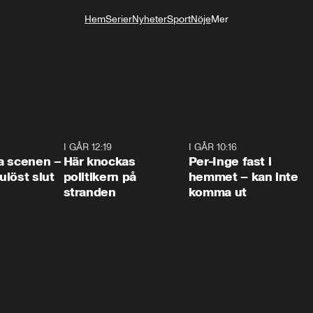
Hem
Serier
Nyheter
Sport
Nöje
Mer
Livsstil
0:42
I GÅR 12:19
0:45
I GÅR 10:16
1:2
a scenen –
Här knockas
Per-Inge fast i
löst slut
politikern på
hemmet – kan inte
stranden
komma ut