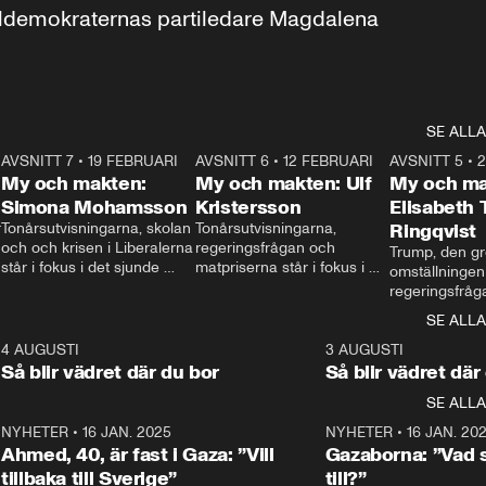
aldemokraternas partiledare Magdalena 
SE ALLA
7
AVSNITT 7
•
19 FEBRUARI
24:30
AVSNITT 6
•
12 FEBRUARI
27:30
AVSNITT 5
•
My och makten:
My och makten: Ulf
My och ma
Simona Mohamsson
Kristersson
Elisabeth
 
Tonårsutvisningarna, skolan 
Tonårsutvisningarna, 
Ringqvist
och och krisen i Liberalerna 
regeringsfrågan och 
Trump, den gr
står i fokus i det sjunde 
matpriserna står i fokus i 
omställningen
avsnittet av ”My och 
det sjätte avsnittet av ”My 
regeringsfråga
makten”. Se när 
och makten”. Se när 
centrum i det 
SE ALLA
Aftonbladets inrikespolitiska 
Aftonbladets inrikespolitiska 
avsnittet av ”
kommentator My 
kommentator My 
6
4 AUGUSTI
1:06
3 AUGUSTI
Makten”. Se nä
Rohwedder ställer 
Rohwedder ställer 
Så blir vädret där du bor
Så blir vädret där
Aftonbladets in
utbildnings- och 
statsminister Ulf Kristersson 
kommentator 
SE ALLA
integrationsminister Simona 
till svars.
Rohwedder stäl
Mohamsson till svars.
Centerpartiets
2
NYHETER
•
16 JAN. 2025
1:01
NYHETER
•
16 JAN. 20
Thand Ring till
Ahmed, 40, är fast i Gaza: ”Vill
Gazaborna: ”Vad s
tillbaka till Sverige”
till?”