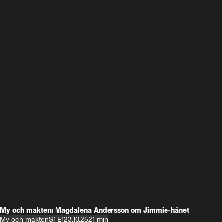
My och makten: Magdalena Andersson om Jimmie-hånet
My och makten
S1 E1
23.10.25
21 min