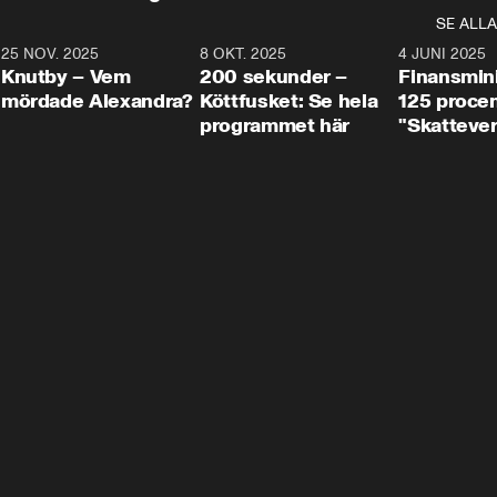
SE ALLA
3
25 NOV. 2025
31:05
8 OKT. 2025
4:29
4 JUNI 2025
Knutby – Vem
200 sekunder –
Finansmin
mördade Alexandra?
Köttfusket: Se hela
125 procent
programmet här
"Skattever
viktig uppg