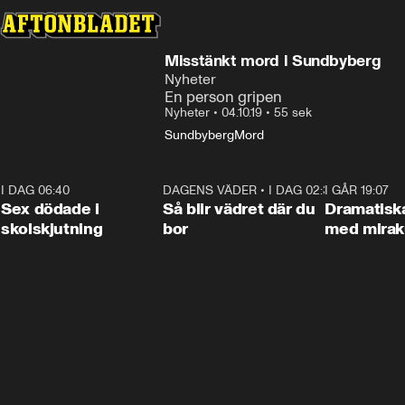
Misstänkt mord i Sundbyberg
Nyheter
En person gripen
Nyheter
•
04.10.19
•
55 sek
Sundbyberg
Mord
I DAG 06:40
0:47
DAGENS VÄDER
•
I DAG 02:30
1:06
I GÅR 19:07
Sex dödade i
Så blir vädret där du
Dramatisk
skolskjutning
bor
med miraku