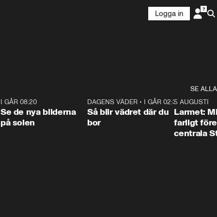
Logga in
SE ALLA
6
I GÅR 08:20
0:31
DAGENS VÄDER
•
I GÅR 02:30
1:06
5 AUGUSTI
Se de nya bilderna
Så blir vädret där du
Larmet: M
på solen
bor
farligt för
centrala 