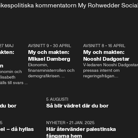
r inrikespolitiska kommentatorn My Rohwedder Soci
27 MAJ
3:51
AVSNITT 9
•
30 APRIL
24:00
AVSNITT 8
•
16 APRIL
25:1
kten:
My och makten:
My och makten:
Mikael Damberg
Nooshi Dadgostar
on
Ekonomin, 
V-ledaren Nooshi Dadgostar
finansministerrollen och 
pressas internt om 
onomin och 
demografikrisen. 
regeringsfrågan.

lisabeth 
Oppositionen ställs till svars 
I Aftonbladets 
ls till svars 
när Socialdemokraternas 
partiledarutfrågning ”My 
stern gästar 
Mikael Damberg gästar My 
och Makten” sätter hon ner 
My och Makten. 
och Makten. 
foten mot kritikerna:

1:06
5 AUGUSTI
1:0
– Vi ställer upp i val. Ska vi 
 du bor
Så blir vädret där du bor
vara med så sitter vi förstås 
25
1:22
NYHETER
•
21 JAN. 2025
0:5
ael – då hyllas
Här återvänder palestinska
fångarna hem