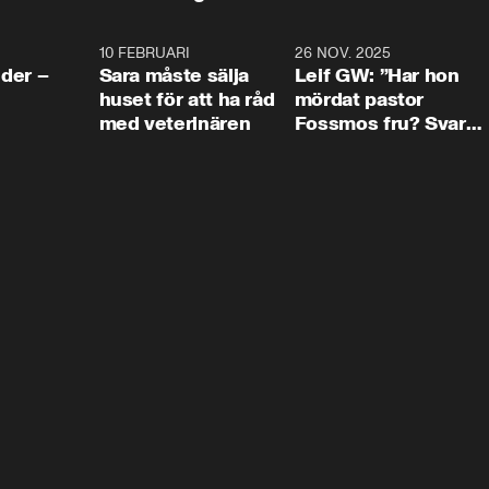
4:24
10 FEBRUARI
4:13
26 NOV. 2025
8:1
der –
Sara måste sälja
Leif GW: ”Har hon
huset för att ha råd
mördat pastor
med veterinären
Fossmos fru? Svar
nej.”