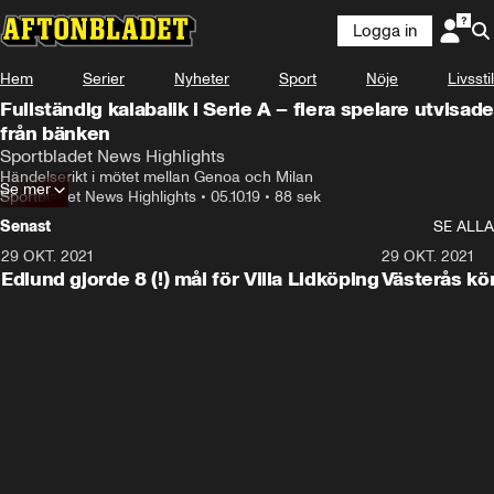
Logga in
Hem
Serier
Nyheter
Sport
Nöje
Livsstil
Fullständig kalabalik i Serie A – flera spelare utvisade
från bänken
Sportbladet News Highlights
Händelserikt i mötet mellan Genoa och Milan
Se mer
Sportbladet News Highlights
•
05.10.19
•
88 sek
Senast
SE ALLA
29 OKT. 2021
4:11
29 OKT. 2021
Edlund gjorde 8 (!) mål för Villa Lidköping
Västerås kö