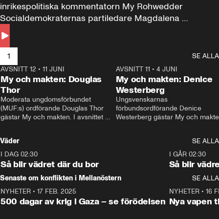
inrikespolitiska kommentatorn My Rohwedder 
Socialdemokraternas partiledare Magdalena 
Andersson till svars.
1
SE ALLA
AVSNITT 12
•
11 JUNI
26:27
AVSNITT 11
•
4 JUNI
2
My och makten: Douglas
My och makten: Denice
Thor
Westerberg
Moderata ungdomsförbundet 
Ungsvenskarnas 
(MUF:s) ordförande Douglas Thor 
förbundsordförande Denice 
gästar My och makten. I avsnittet 
Westerberg gästar My och makten.
diskuteras tonårsutvisningarna och 
avsnittet diskuteras migrationsfrå
hur Moderaterna ska locka väljare till 
och hur SD ska locka kvinnliga 
Väder
SE ALLA
valet i höst. 
väljare. 
I DAG 02:30
1:06
I GÅR 02:30
Så blir vädret där du bor
Så blir vädr
Senaste om konflikten i Mellanöstern
SE ALLA
NYHETER
•
17 FEB. 2025
0:45
NYHETER
•
16 F
500 dagar av krig i Gaza – se förödelsen
Nya vapen ti