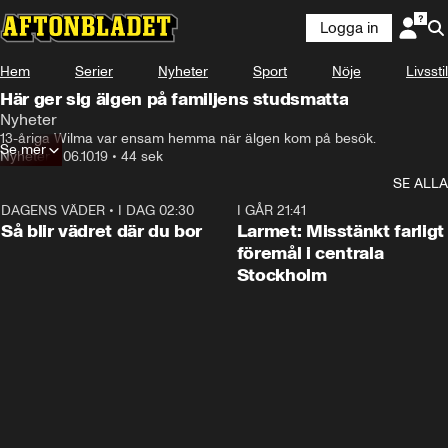
Logga in
Hem
Serier
Nyheter
Sport
Nöje
Livsstil
Här ger sig älgen på familjens studsmatta
Nyheter
13-åriga Wilma var ensam hemma när älgen kom på besök.
Se mer
Nyheter
•
06.10.19
•
44 sek
SE ALLA
DAGENS VÄDER
•
I DAG 02:30
1:06
I GÅR 21:41
Så blir vädret där du bor
Larmet: Misstänkt farligt
föremål i centrala
Stockholm