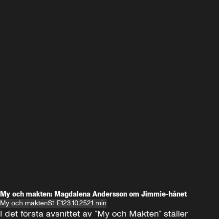
My och makten: Magdalena Andersson om Jimmie-hånet
My och makten
S1 E1
23.10.25
21 min
I det första avsnittet av ”My och Makten” ställer 