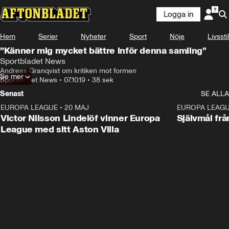
Logga in
Hem
Serier
Nyheter
Sport
Nöje
Livsstil
”Känner mig mycket bättre inför denna samling”
Sportbladet News
Andreas Granqvist om kritiken mot formen
Se mer
Sportbladet News
•
07.10.19
•
38 sek
Senast
SE ALLA
EUROPA LEAGUE
•
20 MAJ
1:32
EUROPA LEAG
Victor Nilsson Lindelöf vinner Europa
Självmål frå
League med sitt Aston Villa