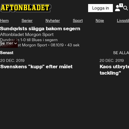
Logga in
Hem
Serier
Nyheter
Sport
Nöje
Livsstil
Sundqvists slägga bakom segern
Aftonbladet Morgon Sport
Dundrar in 1-0 till Blues i segern
Se mer
Aftonbladet Morgon Sport
•
08.10.19
•
43 sek
Senast
SE ALLA
20 DEC. 2019
0:44
20 DEC. 2019
Svenskens "kupp" efter målet
Kaos utbryte
tackling”