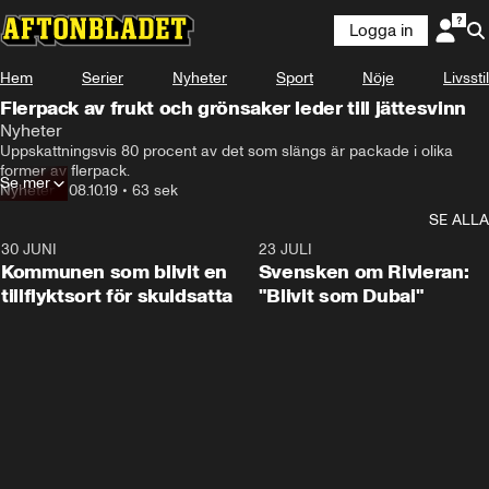
Logga in
Hem
Serier
Nyheter
Sport
Nöje
Livsstil
Flerpack av frukt och grönsaker leder till jättesvinn
Nyheter
Uppskattningsvis 80 procent av det som slängs är packade i olika 
former av flerpack.
Se mer
Nyheter
•
08.10.19
•
63 sek
SE ALLA
30 JUNI
1:24
23 JULI
Kommunen som blivit en
Svensken om Rivieran:
tillflyktsort för skuldsatta
"Blivit som Dubai"