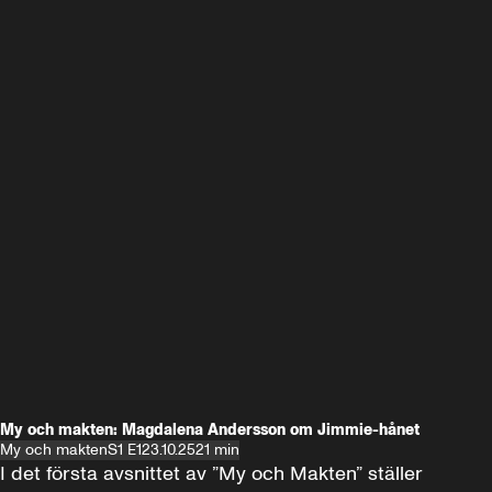
My och makten: Magdalena Andersson om Jimmie-hånet
My och makten
S1 E1
23.10.25
21 min
I det första avsnittet av ”My och Makten” ställer 