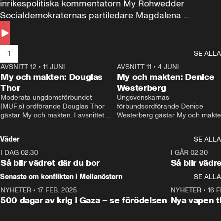
inrikespolitiska kommentatorn My Rohwedder 
Socialdemokraternas partiledare Magdalena 
Andersson till svars.
1
SE ALLA
AVSNITT 12
•
11 JUNI
26:27
AVSNITT 11
•
4 JUNI
2
My och makten: Douglas
My och makten: Denice
Thor
Westerberg
Moderata ungdomsförbundet 
Ungsvenskarnas 
(MUF:s) ordförande Douglas Thor 
förbundsordförande Denice 
gästar My och makten. I avsnittet 
Westerberg gästar My och makten.
diskuteras tonårsutvisningarna och 
avsnittet diskuteras migrationsfrå
hur Moderaterna ska locka väljare till 
och hur SD ska locka kvinnliga 
Väder
SE ALLA
valet i höst. 
väljare. 
I DAG 02:30
1:06
I GÅR 02:30
Så blir vädret där du bor
Så blir vädr
Senaste om konflikten i Mellanöstern
SE ALLA
NYHETER
•
17 FEB. 2025
0:45
NYHETER
•
16 F
500 dagar av krig i Gaza – se förödelsen
Nya vapen ti