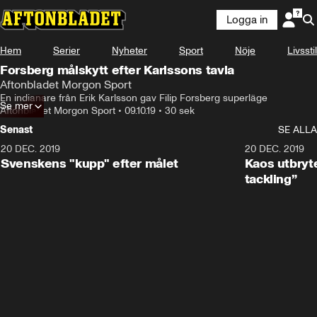
Logga in
Hem
Serier
Nyheter
Sport
Nöje
Livsstil
Forsberg målskytt efter Karlssons tavla
Aftonbladet Morgon Sport
En indianare från Erik Karlsson gav Filip Forsberg superläge
Se mer
Aftonbladet Morgon Sport
•
09.10.19
•
30 sek
Senast
SE ALLA
20 DEC. 2019
0:44
20 DEC. 2019
Svenskens "kupp" efter målet
Kaos utbryte
tackling”