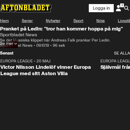
Logga in
Hem
Serier
Nyheter
Sport
Nöje
Livsstil
Pranket på Ledin: "tror han kommer hoppa på mig"
Sportbladet News
Se det klassiska klippet när Andreas Falk prankar Per Ledin.
Se mer
Sportbladet News
•
09.10.19
•
96 sek
Senast
SE ALLA
EUROPA LEAGUE
•
20 MAJ
1:32
EUROPA LEAG
Victor Nilsson Lindelöf vinner Europa
Självmål frå
League med sitt Aston Villa