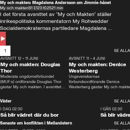
My och makten: Magdalena Andersson om Jimmie-hånet
My och makten
S1 E1
23.10.25
21 min
I det första avsnittet av ”My och Makten” ställer 
inrikespolitiska kommentatorn My Rohwedder 
Socialdemokraternas partiledare Magdalena 
Andersson till svars.
1
SE ALLA
AVSNITT 12
•
11 JUNI
26:27
AVSNITT 11
•
4 JUNI
2
My och makten: Douglas
My och makten: Denice
Thor
Westerberg
Moderata ungdomsförbundet 
Ungsvenskarnas 
(MUF:s) ordförande Douglas Thor 
förbundsordförande Denice 
gästar My och makten. I avsnittet 
Westerberg gästar My och makten.
diskuteras tonårsutvisningarna och 
avsnittet diskuteras migrationsfrå
hur Moderaterna ska locka väljare till 
och hur SD ska locka kvinnliga 
Väder
SE ALLA
valet i höst. 
väljare. 
I DAG 02:30
1:06
I GÅR 02:30
Så blir vädret där du bor
Så blir vädr
Senaste om konflikten i Mellanöstern
SE ALLA