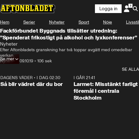
Logga in
Hem
Serier
Nyheter
Sport
Nöje
Livsstil
Fackförbundet Byggnads tillsätter utredning:
”Spenderat frikostigt på alkohol och lyxkonferenser”
Nyheter
Efter Aftonbladets granskning har två toppar avgått med omedelbar 
verkan.
Se mer
Nyheter
•
09.10.19
•
106 sek
SE ALLA
DAGENS VÄDER
•
I DAG 02:30
1:06
I GÅR 21:41
Så blir vädret där du bor
Larmet: Misstänkt farligt
föremål i centrala
Stockholm