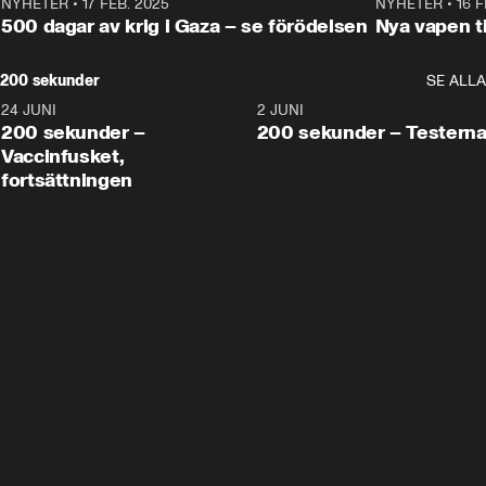
NYHETER
•
17 FEB. 2025
0:45
NYHETER
•
16 F
500 dagar av krig i Gaza – se förödelsen
Nya vapen ti
200 sekunder
SE ALLA
24 JUNI
5:00
2 JUNI
200 sekunder –
200 sekunder – Testern
Vaccinfusket,
fortsättningen