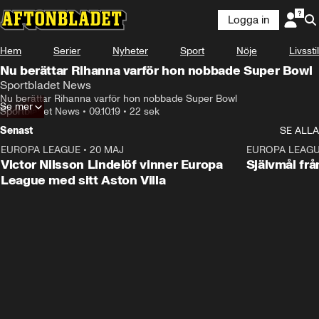
Logga in
Hem
Serier
Nyheter
Sport
Nöje
Livsstil
Nu berättar Rihanna varför hon nobbade Super Bowl
Sportbladet News
Nu berättar Rihanna varför hon nobbade Super Bowl
Se mer
Sportbladet News
•
09.10.19
•
22 sek
Senast
SE ALLA
EUROPA LEAGUE
•
20 MAJ
1:32
EUROPA LEAG
Victor Nilsson Lindelöf vinner Europa
Självmål frå
League med sitt Aston Villa