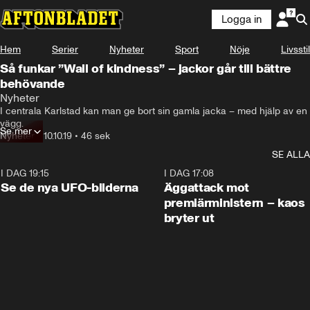
Logga in
Hem
Serier
Nyheter
Sport
Nöje
Livsstil
Så funkar ”Wall of kindness” – jackor går till bättre
behövande
Nyheter
I centrala Karlstad kan man ge bort sin gamla jacka – med hjälp av en 
vägg.
Se mer
Nyheter
•
10.10.19
•
46 sek
SE ALLA
I DAG 19:15
0:36
I DAG 17:08
Se de nya UFO-bilderna
Äggattack mot
premiärministern – kaos
bryter ut