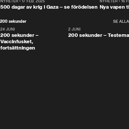
NYHETER
•
17 FEB. 2025
0:45
NYHETER
•
16 F
500 dagar av krig i Gaza – se förödelsen
Nya vapen ti
200 sekunder
SE ALLA
24 JUNI
5:00
2 JUNI
200 sekunder –
200 sekunder – Testern
Vaccinfusket,
fortsättningen