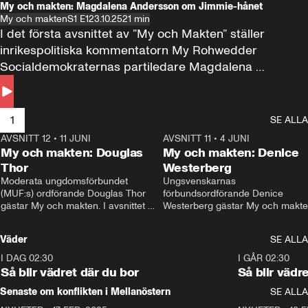
My och makten: Magdalena Andersson om Jimmie-hånet
My och makten
S1 E1
23.10.25
21 min
I det första avsnittet av ”My och Makten” ställer 
inrikespolitiska kommentatorn My Rohwedder 
Socialdemokraternas partiledare Magdalena 
Andersson till svars.
1
SE ALLA
AVSNITT 12
•
11 JUNI
26:27
AVSNITT 11
•
4 JUNI
2
My och makten: Douglas
My och makten: Denice
Thor
Westerberg
Moderata ungdomsförbundet 
Ungsvenskarnas 
(MUF:s) ordförande Douglas Thor 
förbundsordförande Denice 
gästar My och makten. I avsnittet 
Westerberg gästar My och makten.
diskuteras tonårsutvisningarna och 
avsnittet diskuteras migrationsfrå
hur Moderaterna ska locka väljare till 
och hur SD ska locka kvinnliga 
Väder
SE ALLA
valet i höst. 
väljare. 
I DAG 02:30
1:06
I GÅR 02:30
Så blir vädret där du bor
Så blir vädr
Senaste om konflikten i Mellanöstern
SE ALLA