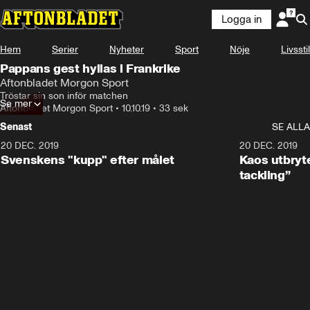
Logga in
Hem
Serier
Nyheter
Sport
Nöje
Livsstil
Pappans gest hyllas i Frankrike
Aftonbladet Morgon Sport
Tröstar sin son inför matchen
Se mer
Aftonbladet Morgon Sport
•
10.10.19
•
33 sek
Senast
SE ALLA
20 DEC. 2019
0:44
20 DEC. 2019
Svenskens "kupp" efter målet
Kaos utbryte
tackling”