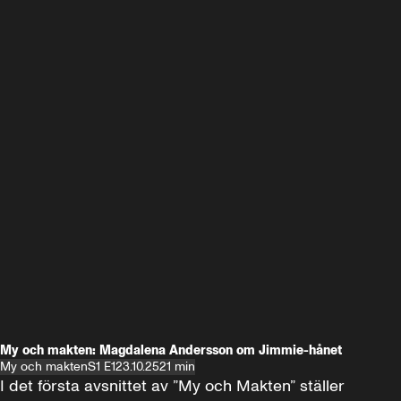
My och makten: Magdalena Andersson om Jimmie-hånet
My och makten
S1 E1
23.10.25
21 min
I det första avsnittet av ”My och Makten” ställer 