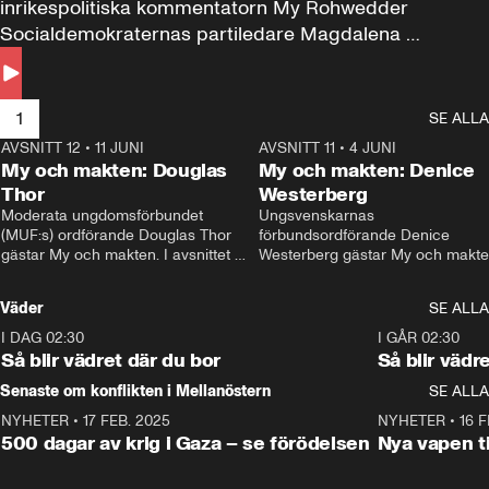
inrikespolitiska kommentatorn My Rohwedder 
Socialdemokraternas partiledare Magdalena 
Andersson till svars.
1
SE ALLA
AVSNITT 12
•
11 JUNI
26:27
AVSNITT 11
•
4 JUNI
2
My och makten: Douglas
My och makten: Denice
Thor
Westerberg
Moderata ungdomsförbundet 
Ungsvenskarnas 
(MUF:s) ordförande Douglas Thor 
förbundsordförande Denice 
gästar My och makten. I avsnittet 
Westerberg gästar My och makten.
diskuteras tonårsutvisningarna och 
avsnittet diskuteras migrationsfrå
hur Moderaterna ska locka väljare till 
och hur SD ska locka kvinnliga 
Väder
SE ALLA
valet i höst. 
väljare. 
I DAG 02:30
1:06
I GÅR 02:30
Så blir vädret där du bor
Så blir vädr
Senaste om konflikten i Mellanöstern
SE ALLA
NYHETER
•
17 FEB. 2025
0:45
NYHETER
•
16 F
500 dagar av krig i Gaza – se förödelsen
Nya vapen ti