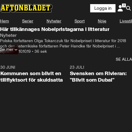
Logga in
Hem
Serier
Nyheter
Sport
Nöje
Livsstil
Här tillkännages Nobelpristagarna i litteratur
Nyheter
Polska författaren Olga Tokarczuk får Nobelpriset i litteratur för 2018 
och den österrikiske författaren Peter Handke får Nobelpriset i 
Se mer
litteratur för 2019.
Nyheter
•
10.10.19
•
36 sek
SE ALLA
30 JUNI
1:24
23 JULI
Kommunen som blivit en
Svensken om Rivieran:
tillflyktsort för skuldsatta
"Blivit som Dubai"