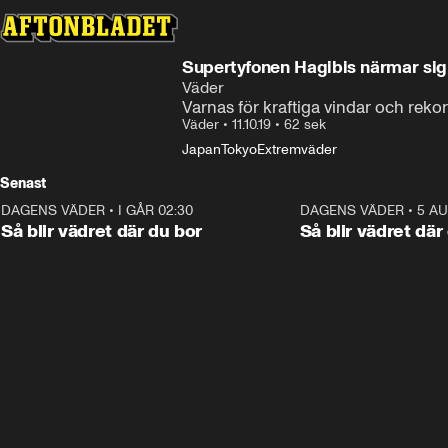
Supertyfonen Hagibis närmar sig
Väder
Varnas för kraftiga vindar och reko
Väder
•
11.10.19
•
62 sek
Japan
Tokyo
Extremväder
Senast
DAGENS VÄDER
•
I GÅR 02:30
1:06
DAGENS VÄDER
•
5 A
Så blir vädret där du bor
Så blir vädret där