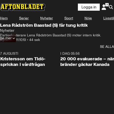
Logga in
Hem
Serier
Nyheter
Sport
Nöje
Livsstil
Lena Rådström Baastad (S) får tung kritik
Nyheter
Partisekreterare Lena Rådström Baastad (S) möter intern kritik.
Se mer
Nyheter
•
11.10.19
•
44 sek
SE ALLA
7 AUGUSTI
0:42
I DAG 05:56
Kristersson om Tidö-
20 000 evakuerade – nä
sprickan i vårdfrågan
bränder gäckar Kanada