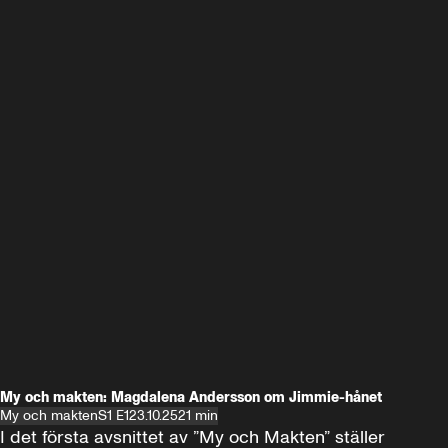
My och makten: Magdalena Andersson om Jimmie-hånet
My och makten
S1 E1
23.10.25
21 min
I det första avsnittet av ”My och Makten” ställer 