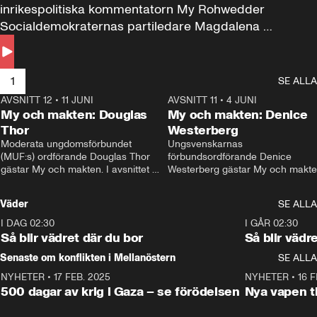
inrikespolitiska kommentatorn My Rohwedder 
Socialdemokraternas partiledare Magdalena 
Andersson till svars.
1
SE ALLA
AVSNITT 12
•
11 JUNI
26:27
AVSNITT 11
•
4 JUNI
2
My och makten: Douglas
My och makten: Denice
Thor
Westerberg
Moderata ungdomsförbundet 
Ungsvenskarnas 
(MUF:s) ordförande Douglas Thor 
förbundsordförande Denice 
gästar My och makten. I avsnittet 
Westerberg gästar My och makten.
diskuteras tonårsutvisningarna och 
avsnittet diskuteras migrationsfrå
hur Moderaterna ska locka väljare till 
och hur SD ska locka kvinnliga 
Väder
SE ALLA
valet i höst. 
väljare. 
I DAG 02:30
1:06
I GÅR 02:30
Så blir vädret där du bor
Så blir vädr
Senaste om konflikten i Mellanöstern
SE ALLA
NYHETER
•
17 FEB. 2025
0:45
NYHETER
•
16 F
500 dagar av krig i Gaza – se förödelsen
Nya vapen ti