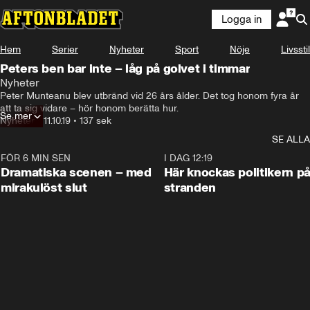
Logga in
Hem
Serier
Nyheter
Sport
Nöje
Livsstil
Peters ben bar inte – låg på golvet i timmar
Nyheter
Peter Munteanu blev utbränd vid 26 års ålder. Det tog honom fyra år 
att ta sig vidare – hör honom berätta hur.
Se mer
Nyheter
•
11.10.19
•
137 sek
SE ALLA
FÖR 6 MIN SEN
0:42
I DAG 12:19
Dramatiska scenen – med
Här knockas politikern p
mirakulöst slut
stranden