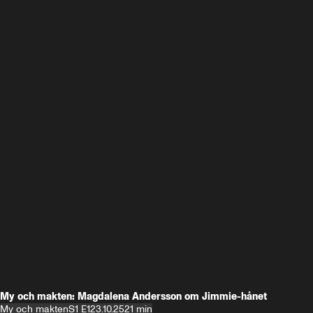
My och makten: Magdalena Andersson om Jimmie-hånet
My och makten
S1 E1
23.10.25
21 min