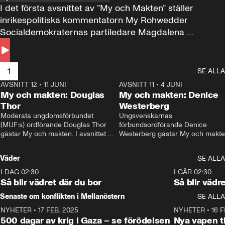
I det första avsnittet av ”My och Makten” ställer 
inrikespolitiska kommentatorn My Rohwedder 
Socialdemokraternas partiledare Magdalena 
Andersson till svars.
1
SE ALLA
AVSNITT 12
•
11 JUNI
26:27
AVSNITT 11
•
4 JUNI
2
My och makten: Douglas
My och makten: Denice
Thor
Westerberg
Moderata ungdomsförbundet 
Ungsvenskarnas 
(MUF:s) ordförande Douglas Thor 
förbundsordförande Denice 
gästar My och makten. I avsnittet 
Westerberg gästar My och makten.
diskuteras tonårsutvisningarna och 
avsnittet diskuteras migrationsfrå
hur Moderaterna ska locka väljare till 
och hur SD ska locka kvinnliga 
Väder
SE ALLA
valet i höst. 
väljare. 
I DAG 02:30
1:06
I GÅR 02:30
Så blir vädret där du bor
Så blir vädr
Senaste om konflikten i Mellanöstern
SE ALLA
NYHETER
•
17 FEB. 2025
0:45
NYHETER
•
16 F
500 dagar av krig i Gaza – se förödelsen
Nya vapen ti