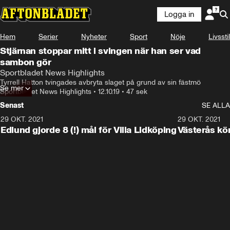
Logga in
Hem
Serier
Nyheter
Sport
Nöje
Livsstil
Stjärnan stoppar mitt i svingen när han ser vad
sambon gör
Sportbladet News Highlights
Tyrrell Hatton tvingades avbryta slaget på grund av sin fästmö
Se mer
Sportbladet News Highlights
•
12.10.19
•
47 sek
Senast
SE ALLA
29 OKT. 2021
4:11
29 OKT. 2021
Edlund gjorde 8 (!) mål för Villa Lidköping
Västerås kö