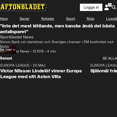
Logga in
Hem
Serier
Nyheter
Sport
Nöje
Livsstil
”Inte det mest kittlande, men kanske ändå det bästa
anfallsparet”
Sportbladet News
Simon Bank om startelvan och Sveriges chanser i EM-kvalmötet mot 
Malta
Se mer
Sportbladet News
•
12.10.19
•
4 min
Senast
SE ALLA
EUROPA LEAGUE
•
20 MAJ
1:32
EUROPA LEAG
Victor Nilsson Lindelöf vinner Europa
Självmål frå
League med sitt Aston Villa