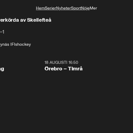
Hem
Serier
Nyheter
Sport
Nöje
Mer
Livsstil
verkörda av Skellefteå
–1
rynäs IF
Ishockey
18 AUGUSTI 16:50
Plus
ng
Örebro – Timrå