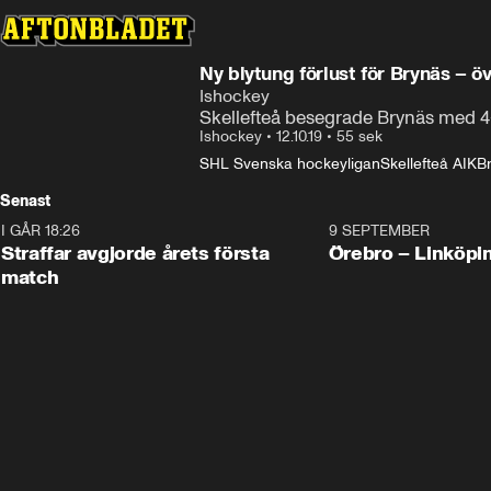
Ny blytung förlust för Brynäs – ö
Ishockey
Skellefteå besegrade Brynäs med 4
Ishockey
•
12.10.19
•
55 sek
SHL Svenska hockeyligan
Skellefteå AIK
B
Senast
I GÅR 18:26
2:19
9 SEPTEMBER
Plus
Straffar avgjorde årets första
Örebro – Linköpi
match