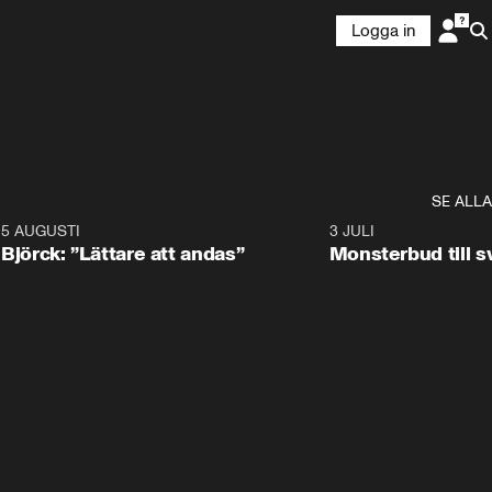
Logga in
SE ALLA
5 AUGUSTI
2:08
3 JULI
Björck: ”Lättare att andas”
Monsterbud till 