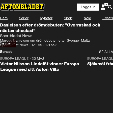
Logga in
Hem
Serier
Nyheter
Sport
Nöje
Livsstil
Danielson efter drömdebuten: ”Överraskad och
nästan chockad”
Sportbladet News
Marcus Danielson om drömdebuten efter Sverige–Malta
Se mer
Sportbladet News
•
12.10.19
•
121 sek
Senast
SE ALLA
EUROPA LEAGUE
•
20 MAJ
1:32
EUROPA LEAG
Victor Nilsson Lindelöf vinner Europa
Självmål frå
League med sitt Aston Villa