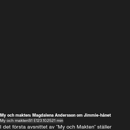
My och makten: Magdalena Andersson om Jimmie-hånet
My och makten
S1 E1
23.10.25
21 min
I det första avsnittet av ”My och Makten” ställer 