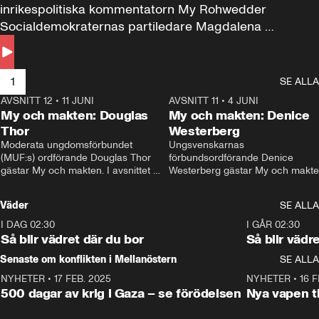
inrikespolitiska kommentatorn My Rohwedder 
Socialdemokraternas partiledare Magdalena 
Andersson till svars.
1
SE ALLA
AVSNITT 12
•
11 JUNI
26:27
AVSNITT 11
•
4 JUNI
2
My och makten: Douglas
My och makten: Denice
Thor
Westerberg
Moderata ungdomsförbundet 
Ungsvenskarnas 
(MUF:s) ordförande Douglas Thor 
förbundsordförande Denice 
gästar My och makten. I avsnittet 
Westerberg gästar My och makten.
diskuteras tonårsutvisningarna och 
avsnittet diskuteras migrationsfrå
hur Moderaterna ska locka väljare till 
och hur SD ska locka kvinnliga 
Väder
SE ALLA
valet i höst. 
väljare. 
I DAG 02:30
1:06
I GÅR 02:30
Så blir vädret där du bor
Så blir vädr
Senaste om konflikten i Mellanöstern
SE ALLA
NYHETER
•
17 FEB. 2025
0:45
NYHETER
•
16 F
500 dagar av krig i Gaza – se förödelsen
Nya vapen ti