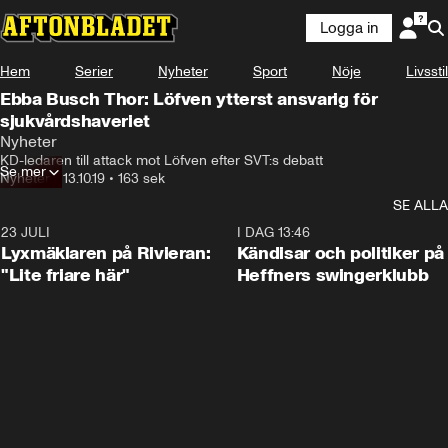
Logga in
Hem
Serier
Nyheter
Sport
Nöje
Livsstil
Ebba Busch Thor: Löfven ytterst ansvarig för
sjukvårdshaveriet
Nyheter
KD-ledaren till attack mot Löfven efter SVT:s debatt
Se mer
Nyheter
•
13.10.19
•
163 sek
SE ALLA
23 JULI
2:02
I DAG 13:46
Lyxmäklaren på Rivieran:
Kändisar och politiker på
"Lite friare här"
Heffners swingerklubb