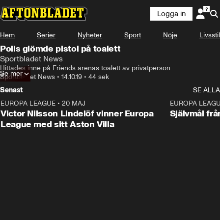
Logga in
Hem
Serier
Nyheter
Sport
Nöje
Livsstil
Polis glömde pistol på toalett
Sportbladet News
Hittades inne på Friends arenas toalett av privatperson
Se mer
Sportbladet News
•
14.10.19
•
44 sek
Senast
SE ALLA
EUROPA LEAGUE
•
20 MAJ
1:32
EUROPA LEAG
Victor Nilsson Lindelöf vinner Europa
Självmål frå
League med sitt Aston Villa