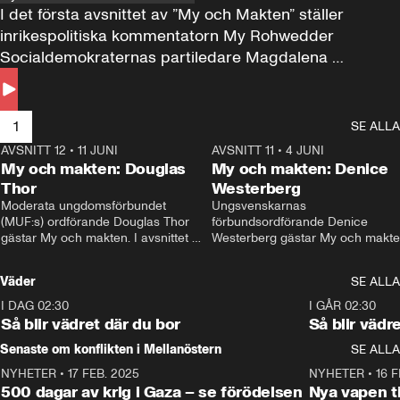
I det första avsnittet av ”My och Makten” ställer 
inrikespolitiska kommentatorn My Rohwedder 
Socialdemokraternas partiledare Magdalena 
Andersson till svars.
1
SE ALLA
AVSNITT 12
•
11 JUNI
26:27
AVSNITT 11
•
4 JUNI
2
My och makten: Douglas
My och makten: Denice
Thor
Westerberg
Moderata ungdomsförbundet 
Ungsvenskarnas 
(MUF:s) ordförande Douglas Thor 
förbundsordförande Denice 
gästar My och makten. I avsnittet 
Westerberg gästar My och makten.
diskuteras tonårsutvisningarna och 
avsnittet diskuteras migrationsfrå
hur Moderaterna ska locka väljare till 
och hur SD ska locka kvinnliga 
Väder
SE ALLA
valet i höst. 
väljare. 
I DAG 02:30
1:06
I GÅR 02:30
Så blir vädret där du bor
Så blir vädr
Senaste om konflikten i Mellanöstern
SE ALLA
NYHETER
•
17 FEB. 2025
0:45
NYHETER
•
16 F
500 dagar av krig i Gaza – se förödelsen
Nya vapen ti