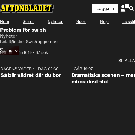
Logga in
Hem
Serier
Nyheter
Sport
Nöje
Livsstil
Problem för swish
Nyheter
Betaltjänsten Swish ligger nere.

Se mer
Under tisdagseftermiddagen har inga kunder kunnat använda tjänsten
Nyheter
•
15.10.19
•
67 sek
SE ALLA
DAGENS VÄDER
•
I DAG 02:30
1:06
I GÅR 19:07
Så blir vädret där du bor
Dramatiska scenen – me
mirakulöst slut