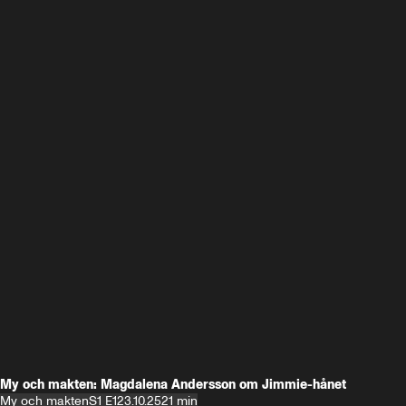
My och makten: Magdalena Andersson om Jimmie-hånet
My och makten
S1 E1
23.10.25
21 min