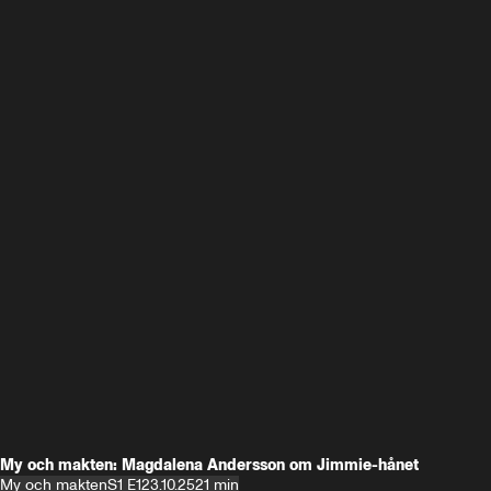
My och makten: Magdalena Andersson om Jimmie-hånet
My och makten
S1 E1
23.10.25
21 min