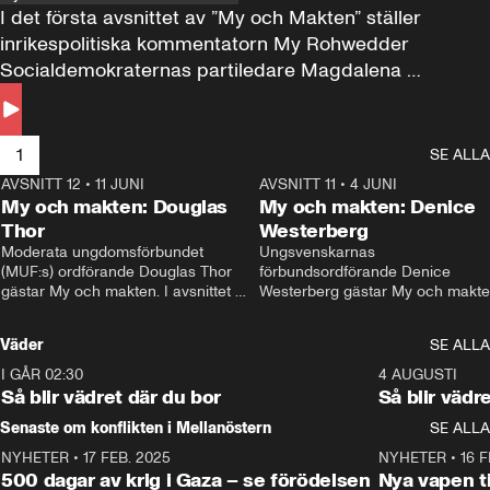
I det första avsnittet av ”My och Makten” ställer 
inrikespolitiska kommentatorn My Rohwedder 
Socialdemokraternas partiledare Magdalena 
Andersson till svars.
1
SE ALLA
AVSNITT 12
•
11 JUNI
26:27
AVSNITT 11
•
4 JUNI
2
My och makten: Douglas
My och makten: Denice
Thor
Westerberg
Moderata ungdomsförbundet 
Ungsvenskarnas 
(MUF:s) ordförande Douglas Thor 
förbundsordförande Denice 
gästar My och makten. I avsnittet 
Westerberg gästar My och makten.
diskuteras tonårsutvisningarna och 
avsnittet diskuteras migrationsfrå
hur Moderaterna ska locka väljare till 
och hur SD ska locka kvinnliga 
Väder
SE ALLA
valet i höst. 
väljare. 
I GÅR 02:30
1:06
4 AUGUSTI
Så blir vädret där du bor
Så blir vädr
Senaste om konflikten i Mellanöstern
SE ALLA
NYHETER
•
17 FEB. 2025
0:45
NYHETER
•
16 F
500 dagar av krig i Gaza – se förödelsen
Nya vapen ti