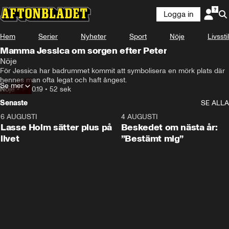
Logga in
Hem
Serier
Nyheter
Sport
Nöje
Livsstil
Mamma Jessica om sorgen efter Peter
Nöje
För Jessica har badrummet kommit att symbolisera en mörk plats där 
hennes man ofta legat och haft ångest.
Se mer
Nöje
•
16.10.19
•
52 sek
Senaste
SE ALLA
6 AUGUSTI
1:04
4 AUGUSTI
Lasse Holm sätter plus på
Beskedet om nästa år:
livet
”Bestämt mig”