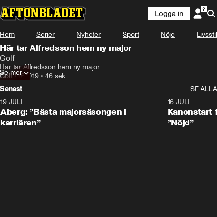
Logga in
Hem
Serier
Nyheter
Sport
Nöje
Livsstil
Här tar Alfredsson hem ny major
Golf
Här tar Alfredsson hem ny major
Se mer
Golf
•
16.10.19
•
46 sek
Senast
SE ALLA
19 JULI
1:21
16 JULI
Åberg: ”Bästa majorsäsongen i
Kanonstart 
karriären”
”Nöjd”