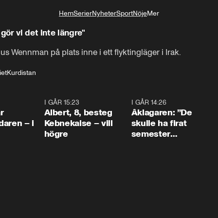
Hem
Serier
Nyheter
Sport
Nöje
Mer
Livsstil
gör vi det inte längre"
Wennman på plats inne i ett flyktingläger i Irak.
iet
Kurdistan
0:45
I GÅR 15:23
0:54
I GÅR 14:26
1:5
r
Albert, 8, besteg
Åklagaren: ”De
aren – i
Kebnekaise – vill
skulle ha firat
högre
semester
tillsammans”