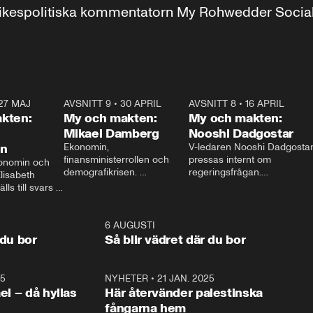
r inrikespolitiska kommentatorn My Rohwedder Soci
27 MAJ
3:51
AVSNITT 9
•
30 APRIL
24:00
AVSNITT 8
•
16 APRIL
25:1
kten:
My och makten:
My och makten:
Mikael Damberg
Nooshi Dadgostar
on
Ekonomin, 
V-ledaren Nooshi Dadgostar
finansministerrollen och 
pressas internt om 
onomin och 
demografikrisen. 
regeringsfrågan.

lisabeth 
Oppositionen ställs till svars 
I Aftonbladets 
ls till svars 
när Socialdemokraternas 
partiledarutfrågning ”My 
stern gästar 
Mikael Damberg gästar My 
och Makten” sätter hon ner 
My och Makten. 
och Makten. 
foten mot kritikerna:

1:06
6 AUGUSTI
1:0
– Vi ställer upp i val. Ska vi 
 du bor
Så blir vädret där du bor
vara med så sitter vi förstås 
25
1:22
NYHETER
•
21 JAN. 2025
0:5
ael – då hyllas
Här återvänder palestinska
fångarna hem