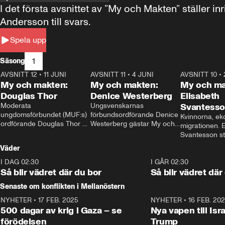
I det första avsnittet av ”My och Makten” ställe
Andersson till svars.
Spela upp
1
Säsong
AVSNITT 12
•
11 JUNI
26:27
AVSNITT 11
•
4 JUNI
23:40
AVSNITT 10
•
My och makten:
My och makten:
My och ma
Douglas Thor
Denice Westerberg
Elisabeth
Moderata 
Ungsvenskarnas 
Svantess
ungdomsförbundet (MUF:s) 
förbundsordförande Denice 
Kvinnorna, ek
ordförande Douglas Thor 
Westerberg gästar My och 
migrationen. E
gästar My och makten. I 
makten. I avsnittet 
Svantesson stäl
avsnittet diskuteras 
diskuteras migrationsfrågan 
när finansmini
Väder
tonårsutvisningarna och hur 
och hur SD ska locka 
Moderaterna ska locka 
kvinnliga väljare. 
I DAG 02:30
1:06
I GÅR 02:30
väljare till valet i höst. 
Så blir vädret där du bor
Så blir vädret där
Senaste om konflikten i Mellanöstern
NYHETER
•
17 FEB. 2025
0:45
NYHETER
•
16 FEB. 20
500 dagar av krig i Gaza – se
Nya vapen till Isr
förödelsen
Trump