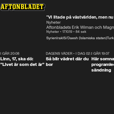
"Vi litade på västvärlden, men nu 
Nyheter
Aftonbladets Erik Wiman och Magnus 
Nyheter
•
17.10.19
•
84 sek
Syrien
Irak
IS/Daesh (Islamiska staten)
Turk
I GÅR 20:08
4:36
DAGENS VÄDER
•
I DAG 02:30
1:06
I GÅR 19:07
Linn, 17, ska dö:
Så blir vädret där du
Här somna
”Livet är som det är”
bor
programled
sändning