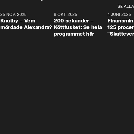
SE ALLA
3
25 NOV. 2025
31:05
8 OKT. 2025
4:29
4 JUNI 2025
Knutby – Vem
200 sekunder –
Finansmin
mördade Alexandra?
Köttfusket: Se hela
125 procent
programmet här
"Skattever
viktig uppg