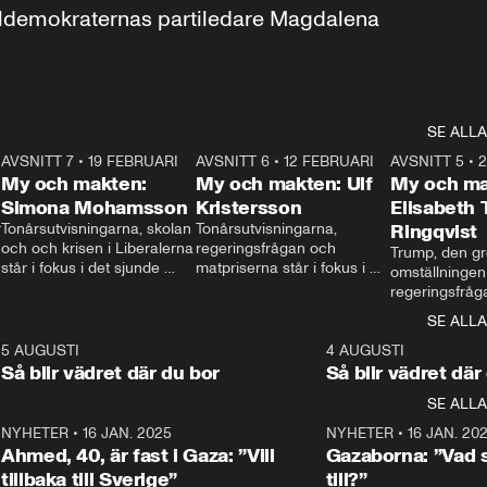
aldemokraternas partiledare Magdalena 
SE ALLA
7
AVSNITT 7
•
19 FEBRUARI
24:30
AVSNITT 6
•
12 FEBRUARI
27:30
AVSNITT 5
•
My och makten:
My och makten: Ulf
My och ma
Simona Mohamsson
Kristersson
Elisabeth
 
Tonårsutvisningarna, skolan 
Tonårsutvisningarna, 
Ringqvist
och och krisen i Liberalerna 
regeringsfrågan och 
Trump, den gr
står i fokus i det sjunde 
matpriserna står i fokus i 
omställningen
avsnittet av ”My och 
det sjätte avsnittet av ”My 
regeringsfråga
makten”. Se när 
och makten”. Se när 
centrum i det 
SE ALLA
Aftonbladets inrikespolitiska 
Aftonbladets inrikespolitiska 
avsnittet av ”
kommentator My 
kommentator My 
6
5 AUGUSTI
1:06
4 AUGUSTI
Makten”. Se nä
Rohwedder ställer 
Rohwedder ställer 
Så blir vädret där du bor
Så blir vädret där
Aftonbladets in
utbildnings- och 
statsminister Ulf Kristersson 
kommentator 
SE ALLA
integrationsminister Simona 
till svars.
Rohwedder stäl
Mohamsson till svars.
Centerpartiets
2
NYHETER
•
16 JAN. 2025
1:01
NYHETER
•
16 JAN. 20
Thand Ring till
Ahmed, 40, är fast i Gaza: ”Vill
Gazaborna: ”Vad s
tillbaka till Sverige”
till?”