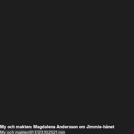
My och makten: Magdalena Andersson om Jimmie-hånet
My och makten
S1 E1
23.10.25
21 min