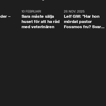
4:24
10 FEBRUARI
4:13
26 NOV. 2025
8:1
der –
Sara måste sälja
Leif GW: ”Har hon
huset för att ha råd
mördat pastor
med veterinären
Fossmos fru? Svar
nej.”