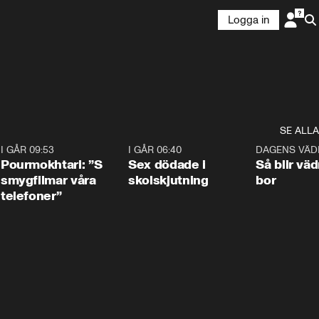
Logga in
SE ALLA
4
I GÅR 09:53
1:36
I GÅR 06:40
0:47
DAGENS VÄD
Pourmokhtari: ”S
Sex dödade i
Så blir väd
smygfilmar våra
skolskjutning
bor
telefoner”