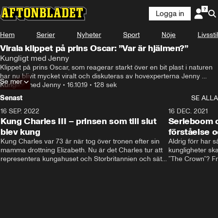
Logga in
Laddar ...
Hem
Serier
Nyheter
Sport
Nöje
Livsstil
Virala klippet på prins Oscar: ”Var är hjälmen?”
Kungligt med Jenny
Klippet på prins Oscar, som reagerar starkt över en bit plast i naturen 
har nu blivit mycket viralt och diskuteras av hovexperterna Jenny 
Se mer
Alexandersson och Sara Eriksson.
Kungligt med Jenny
•
16.10.19
•
128 sek
Senast
SE ALLA
16 SEP. 2022
3:40
16 DEC. 2021
Kung Charles III – prinsen som till slut
Serieboom o
blev kung
förståelse o
Kung Charles var 73 år när tog över tronen efter sin 
Aldrig förr har 
mamma drottning Elizabeth. Nu är det Charles tur att 
kungligheter ska
representera kungahuset och Storbritannien och sätta 
”The Crown”? Frå
sin egen prägel på den kungliga rollen.
Storbritannien. 
förståelse och h
kungahuset komm
kungaserier är 