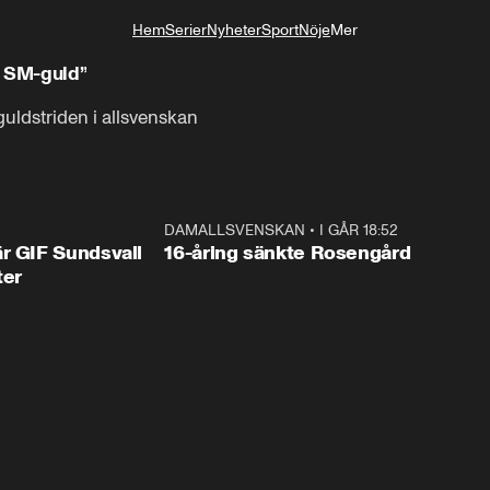
Hem
Serier
Nyheter
Sport
Nöje
Mer
Livsstil
ir SM-guld”
guldstriden i allsvenskan
1:44
DAMALLSVENSKAN
•
I GÅR 18:52
0:4
r GIF Sundsvall
16-åring sänkte Rosengård
ter