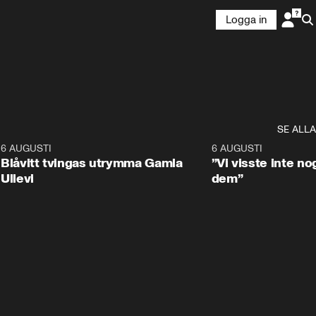
Logga in
SE ALLA
7
6 AUGUSTI
0:29
6 AUGUSTI
Blåvitt tvingas utrymma Gamla
”Vi visste inte n
Ullevi
dem”