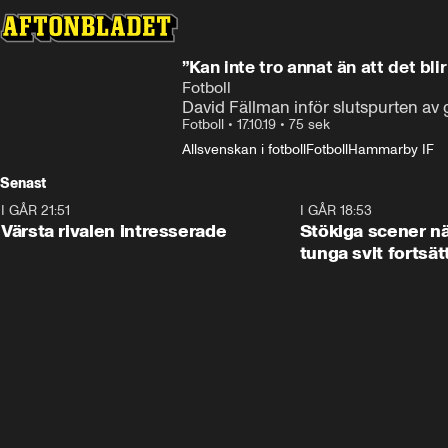
”Kan inte tro annat än att det bl
Fotboll
David Fällman inför slutspurten av 
Fotboll
•
17.10.19
•
75 sek
Allsvenskan i fotboll
Fotboll
Hammarby IF
Senast
I GÅR 21:51
0:31
I GÅR 18:53
Värsta rivalen intresserade
Stökiga scener nä
tunga svit fortsät