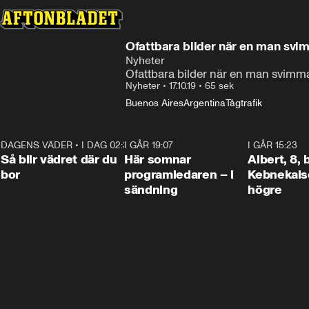
Ofattbara bilder när en man svi
Nyheter
Ofattbara bilder när en man svimma
Nyheter
•
17.10.19
•
65 sek
Buenos Aires
Argentina
Tågtrafik
DAGENS VÄDER
•
I DAG 02:30
1:06
I GÅR 19:07
0:45
I GÅR 15:23
Så blir vädret där du
Här somnar
Albert, 8,
bor
programledaren – i
Kebnekaise
sändning
högre