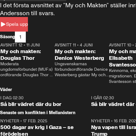
I det första avsnittet av ”My och Makten” ställe
Andersson till svars.
Spela upp
1
Säsong
AVSNITT 12
•
11 JUNI
26:27
AVSNITT 11
•
4 JUNI
23:40
AVSNITT 10
•
My och makten:
My och makten:
My och ma
Douglas Thor
Denice Westerberg
Elisabeth
Moderata 
Ungsvenskarnas 
Svantess
ungdomsförbundet (MUF:s) 
förbundsordförande Denice 
Kvinnorna, ek
ordförande Douglas Thor 
Westerberg gästar My och 
migrationen. E
gästar My och makten. I 
makten. I avsnittet 
Svantesson stäl
avsnittet diskuteras 
diskuteras migrationsfrågan 
när finansmini
Väder
tonårsutvisningarna och hur 
och hur SD ska locka 
Moderaterna ska locka 
kvinnliga väljare. 
I DAG 02:30
1:06
I GÅR 02:30
väljare till valet i höst. 
Så blir vädret där du bor
Så blir vädret där
Senaste om konflikten i Mellanöstern
NYHETER
•
17 FEB. 2025
0:45
NYHETER
•
16 FEB. 20
500 dagar av krig i Gaza – se
Nya vapen till Isr
förödelsen
Trump