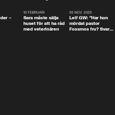
4:24
10 FEBRUARI
4:13
26 NOV. 2025
8:1
der –
Sara måste sälja
Leif GW: ”Har hon
huset för att ha råd
mördat pastor
med veterinären
Fossmos fru? Svar
nej.”