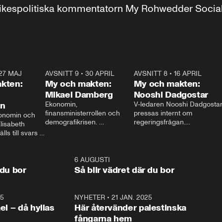
r inrikespolitiska kommentatorn My Rohwedder Soci
27 MAJ
3:51
AVSNITT 9
•
30 APRIL
24:00
AVSNITT 8
•
16 APRIL
25:1
kten:
My och makten:
My och makten:
Mikael Damberg
Nooshi Dadgostar
on
Ekonomin, 
V-ledaren Nooshi Dadgostar
finansministerrollen och 
pressas internt om 
onomin och 
demografikrisen. 
regeringsfrågan.

lisabeth 
Oppositionen ställs till svars 
I Aftonbladets 
ls till svars 
när Socialdemokraternas 
partiledarutfrågning ”My 
stern gästar 
Mikael Damberg gästar My 
och Makten” sätter hon ner 
My och Makten. 
och Makten. 
foten mot kritikerna:

1:06
6 AUGUSTI
1:0
– Vi ställer upp i val. Ska vi 
 du bor
Så blir vädret där du bor
vara med så sitter vi förstås 
25
1:22
NYHETER
•
21 JAN. 2025
0:5
ael – då hyllas
Här återvänder palestinska
fångarna hem