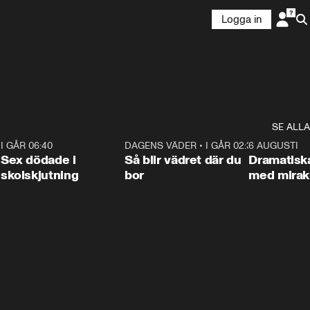
Logga in
SE ALLA
6
I GÅR 06:40
0:47
DAGENS VÄDER
•
I GÅR 02:30
1:06
6 AUGUSTI
Sex dödade i
Så blir vädret där du
Dramatisk
skolskjutning
bor
med miraku