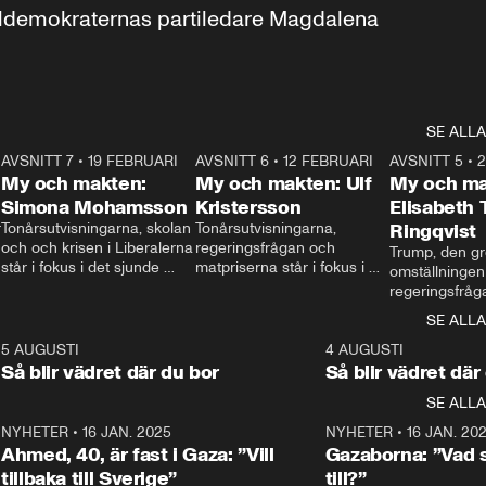
aldemokraternas partiledare Magdalena 
SE ALLA
7
AVSNITT 7
•
19 FEBRUARI
24:30
AVSNITT 6
•
12 FEBRUARI
27:30
AVSNITT 5
•
My och makten:
My och makten: Ulf
My och ma
Simona Mohamsson
Kristersson
Elisabeth
 
Tonårsutvisningarna, skolan 
Tonårsutvisningarna, 
Ringqvist
och och krisen i Liberalerna 
regeringsfrågan och 
Trump, den gr
står i fokus i det sjunde 
matpriserna står i fokus i 
omställningen
avsnittet av ”My och 
det sjätte avsnittet av ”My 
regeringsfråga
makten”. Se när 
och makten”. Se när 
centrum i det 
SE ALLA
Aftonbladets inrikespolitiska 
Aftonbladets inrikespolitiska 
avsnittet av ”
kommentator My 
kommentator My 
6
5 AUGUSTI
1:06
4 AUGUSTI
Makten”. Se nä
Rohwedder ställer 
Rohwedder ställer 
Så blir vädret där du bor
Så blir vädret där
Aftonbladets in
utbildnings- och 
statsminister Ulf Kristersson 
kommentator 
SE ALLA
integrationsminister Simona 
till svars.
Rohwedder stäl
Mohamsson till svars.
Centerpartiets
2
NYHETER
•
16 JAN. 2025
1:01
NYHETER
•
16 JAN. 20
Thand Ring till
Ahmed, 40, är fast i Gaza: ”Vill
Gazaborna: ”Vad s
tillbaka till Sverige”
till?”