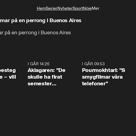
Hem
Serier
Nyheter
Sport
Nöje
Mer
Livsstil
mmar på en perrong i Buenos Aires
r på en perrong i Buenos Aires
0:54
I GÅR 14:26
1:54
I GÅR 09:53
1:3
 besteg
Åklagaren: ”De
Pourmokhtari: ”S
 – vill
skulle ha firat
smygfilmar våra
semester
telefoner”
tillsammans”