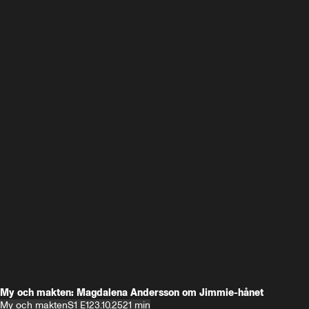
My och makten: Magdalena Andersson om Jimmie-hånet
My och makten
S1 E1
23.10.25
21 min