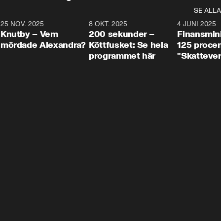
SE ALLA
3
25 NOV. 2025
31:05
8 OKT. 2025
4:29
4 JUNI 2025
Knutby – Vem
200 sekunder –
Finansmin
mördade Alexandra?
Köttfusket: Se hela
125 procent
programmet här
"Skattever
viktig uppg