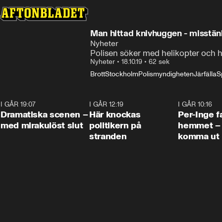
Man hittad knivhuggen - misstän
Nyheter
Polisen söker med helikopter och 
Nyheter
•
18.10.19
•
62 sek
Brott
Stockholm
Polismyndigheten
Järfälla
S
I GÅR 19:07
0:42
I GÅR 12:19
0:45
I GÅR 10:16
Dramatiska scenen –
Här knockas
Per-Inge fa
med mirakulöst slut
politikern på
hemmet – 
stranden
komma ut