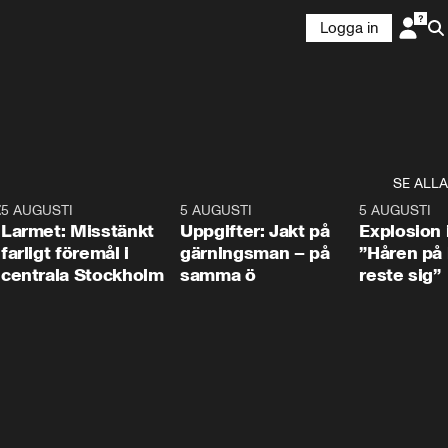
Logga in
SE ALLA
:30
6
5 AUGUSTI
0:35
5 AUGUSTI
0:33
5 AUGUSTI
Larmet: Misstänkt
Uppgifter: Jakt på
Explosion 
farligt föremål i
gärningsman – på
”Håren på
centrala Stockholm
samma ö
reste sig”