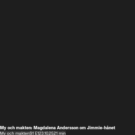
My och makten: Magdalena Andersson om Jimmie-hånet
My och makten
S1 E1
23.10.25
21 min