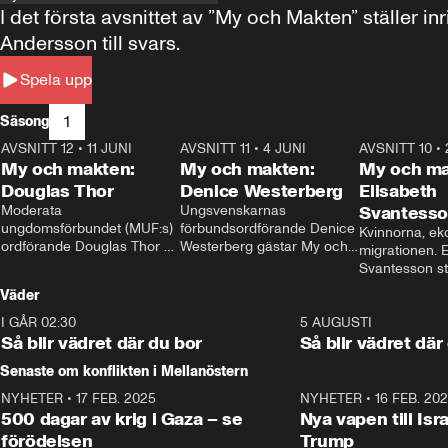
I det första avsnittet av ”My och Makten” ställe
Andersson till svars.
Spela upp
1
Säsong
AVSNITT 12
•
11 JUNI
26:27
AVSNITT 11
•
4 JUNI
23:40
AVSNITT 10
•
My och makten:
My och makten:
My och ma
Douglas Thor
Denice Westerberg
Elisabeth
Moderata 
Ungsvenskarnas 
Svantess
ungdomsförbundet (MUF:s) 
förbundsordförande Denice 
Kvinnorna, ek
ordförande Douglas Thor 
Westerberg gästar My och 
migrationen. E
gästar My och makten. I 
makten. I avsnittet 
Svantesson stäl
avsnittet diskuteras 
diskuteras migrationsfrågan 
när finansmini
Väder
tonårsutvisningarna och hur 
och hur SD ska locka 
Moderaterna ska locka 
kvinnliga väljare. 
I GÅR 02:30
1:06
5 AUGUSTI
väljare till valet i höst. 
Så blir vädret där du bor
Så blir vädret där
Senaste om konflikten i Mellanöstern
NYHETER
•
17 FEB. 2025
0:45
NYHETER
•
16 FEB. 20
500 dagar av krig i Gaza – se
Nya vapen till Isr
förödelsen
Trump