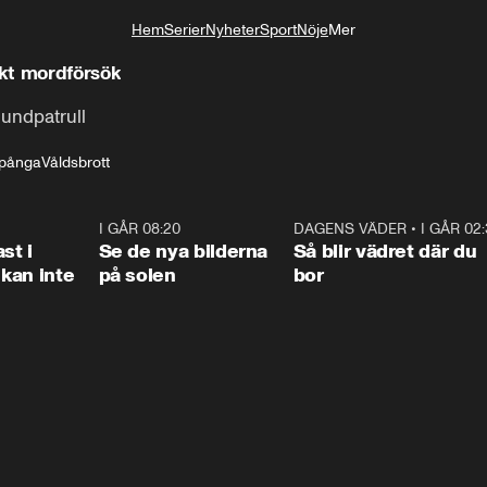
Hem
Serier
Nyheter
Sport
Nöje
Mer
Livsstil
kt mordförsök
hundpatrull
pånga
Våldsbrott
1:26
I GÅR 08:20
0:31
DAGENS VÄDER
•
I GÅR 02
1:0
st i
Se de nya bilderna
Så blir vädret där du
kan inte
på solen
bor