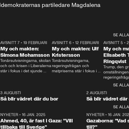
aldemokraternas partiledare Magdalena 
SE ALLA
7
AVSNITT 7
•
19 FEBRUARI
24:30
AVSNITT 6
•
12 FEBRUARI
27:30
AVSNITT 5
•
My och makten:
My och makten: Ulf
My och ma
Simona Mohamsson
Kristersson
Elisabeth
 
Tonårsutvisningarna, skolan 
Tonårsutvisningarna, 
Ringqvist
och och krisen i Liberalerna 
regeringsfrågan och 
Trump, den gr
står i fokus i det sjunde 
matpriserna står i fokus i 
omställningen
avsnittet av ”My och 
det sjätte avsnittet av ”My 
regeringsfråga
makten”. Se när 
och makten”. Se när 
centrum i det 
SE ALLA
Aftonbladets inrikespolitiska 
Aftonbladets inrikespolitiska 
avsnittet av ”
kommentator My 
kommentator My 
6
3 AUGUSTI
1:06
2 AUGUSTI
Makten”. Se nä
Rohwedder ställer 
Rohwedder ställer 
Så blir vädret där du bor
Så blir vädret där
Aftonbladets in
utbildnings- och 
statsminister Ulf Kristersson 
kommentator 
SE ALLA
integrationsminister Simona 
till svars.
Rohwedder stäl
Mohamsson till svars.
Centerpartiets
2
NYHETER
•
16 JAN. 2025
1:01
NYHETER
•
16 JAN. 20
Thand Ring till
Ahmed, 40, är fast i Gaza: ”Vill
Gazaborna: ”Vad s
tillbaka till Sverige”
till?”