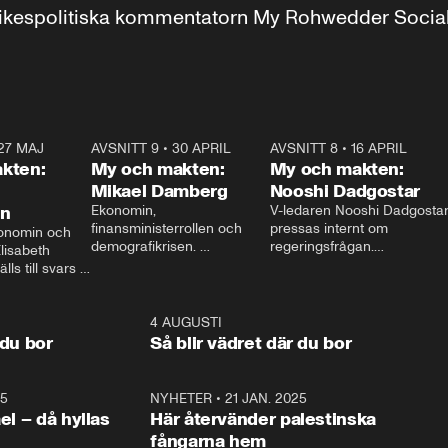
r inrikespolitiska kommentatorn My Rohwedder Soci
27 MAJ
3:51
AVSNITT 9
•
30 APRIL
24:00
AVSNITT 8
•
16 APRIL
25:1
kten:
My och makten:
My och makten:
Mikael Damberg
Nooshi Dadgostar
on
Ekonomin, 
V-ledaren Nooshi Dadgostar
finansministerrollen och 
pressas internt om 
onomin och 
demografikrisen. 
regeringsfrågan.

lisabeth 
Oppositionen ställs till svars 
I Aftonbladets 
ls till svars 
när Socialdemokraternas 
partiledarutfrågning ”My 
stern gästar 
Mikael Damberg gästar My 
och Makten” sätter hon ner 
My och Makten. 
och Makten. 
foten mot kritikerna:

1:06
4 AUGUSTI
1:0
– Vi ställer upp i val. Ska vi 
 du bor
Så blir vädret där du bor
vara med så sitter vi förstås 
25
1:22
NYHETER
•
21 JAN. 2025
0:5
ael – då hyllas
Här återvänder palestinska
fångarna hem