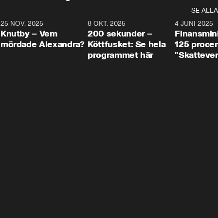
SE ALLA
3
25 NOV. 2025
31:05
8 OKT. 2025
4:29
4 JUNI 2025
Knutby – Vem
200 sekunder –
Finansmin
mördade Alexandra?
Köttfusket: Se hela
125 procent
programmet här
"Skattever
viktig uppg