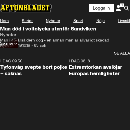
Logga in
Hem
Serier
Nyheter
Sport
Nöje
Livsstil
Man död i voltolycka utanför Sandviken
Nyheter
Man i 45-årsåldern dog - en annan man är allvarligt skadad
Se mer
Nyheter
•
19.10.19
•
83 sek
SE ALLA
I DAG 09:50
0:53
I DAG 08:18
Tyfonvåg svepte bort pojke
Extremtorkan avslöjar
– saknas
Europas hemligheter