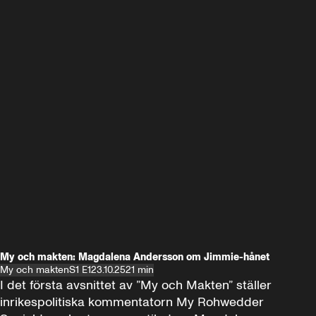
My och makten: Magdalena Andersson om Jimmie-hånet
My och makten
S1 E1
23.10.25
21 min
I det första avsnittet av ”My och Makten” ställer 
inrikespolitiska kommentatorn My Rohwedder 