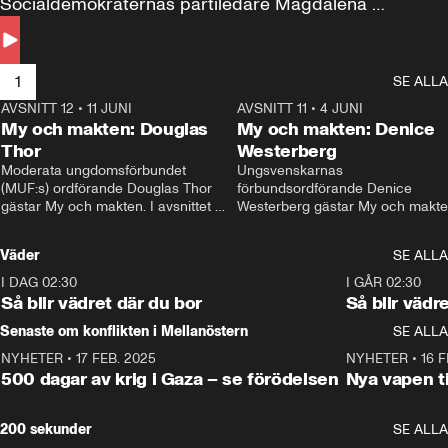
Socialdemokraternas partiledare Magdalena 
Andersson till svars.
1
SE ALLA
AVSNITT 12
•
11 JUNI
26:27
AVSNITT 11
•
4 JUNI
2
My och makten: Douglas
My och makten: Denice
Thor
Westerberg
Moderata ungdomsförbundet 
Ungsvenskarnas 
(MUF:s) ordförande Douglas Thor 
förbundsordförande Denice 
gästar My och makten. I avsnittet 
Westerberg gästar My och makten.
diskuteras tonårsutvisningarna och 
avsnittet diskuteras migrationsfrå
hur Moderaterna ska locka väljare till 
och hur SD ska locka kvinnliga 
Väder
SE ALLA
valet i höst. 
väljare. 
I DAG 02:30
1:06
I GÅR 02:30
Så blir vädret där du bor
Så blir vädr
Senaste om konflikten i Mellanöstern
SE ALLA
NYHETER
•
17 FEB. 2025
0:45
NYHETER
•
16 F
500 dagar av krig i Gaza – se förödelsen
Nya vapen ti
200 sekunder
SE ALLA