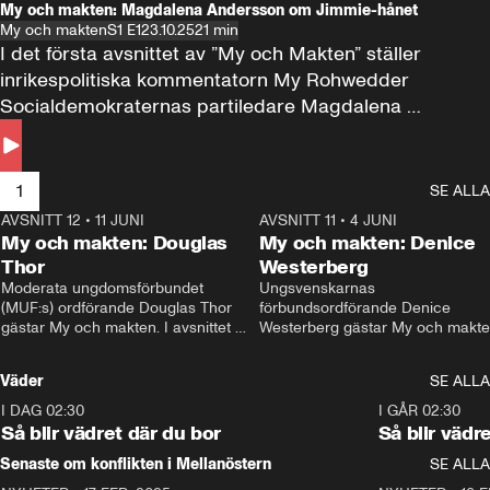
My och makten: Magdalena Andersson om Jimmie-hånet
My och makten
S1 E1
23.10.25
21 min
I det första avsnittet av ”My och Makten” ställer 
inrikespolitiska kommentatorn My Rohwedder 
Socialdemokraternas partiledare Magdalena 
Andersson till svars.
1
SE ALLA
AVSNITT 12
•
11 JUNI
26:27
AVSNITT 11
•
4 JUNI
2
My och makten: Douglas
My och makten: Denice
Thor
Westerberg
Moderata ungdomsförbundet 
Ungsvenskarnas 
(MUF:s) ordförande Douglas Thor 
förbundsordförande Denice 
gästar My och makten. I avsnittet 
Westerberg gästar My och makten.
diskuteras tonårsutvisningarna och 
avsnittet diskuteras migrationsfrå
hur Moderaterna ska locka väljare till 
och hur SD ska locka kvinnliga 
Väder
SE ALLA
valet i höst. 
väljare. 
I DAG 02:30
1:06
I GÅR 02:30
Så blir vädret där du bor
Så blir vädr
Senaste om konflikten i Mellanöstern
SE ALLA