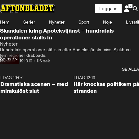
Logga in
Hem
Serier
Nyheter
Sport
Nöje
Livsstil
Skandalen kring Apotekstjänst – hundratals
operationer ställs in
Nyheter
Hundratals operationer ställs in efter Apotekstjänsts miss. Sjukhus i 
fem regioner drabbade.
Se mer
Nyheter
•
19.10.19
•
116 sek
SE ALLA
I DAG 19:07
0:42
I DAG 12:19
Dramatiska scenen – med
Här knockas politikern p
mirakulöst slut
stranden