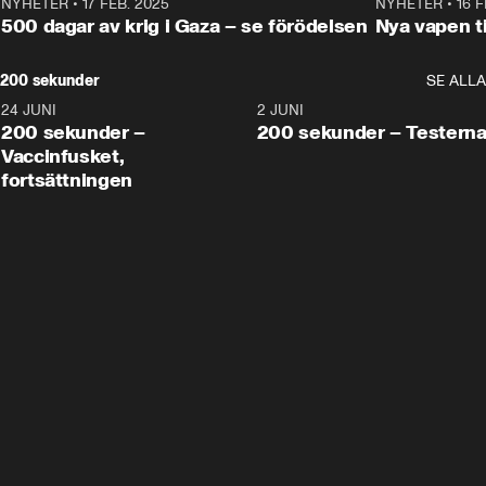
NYHETER
•
17 FEB. 2025
0:45
NYHETER
•
16 F
500 dagar av krig i Gaza – se förödelsen
Nya vapen ti
200 sekunder
SE ALLA
24 JUNI
5:00
2 JUNI
200 sekunder –
200 sekunder – Testern
Vaccinfusket,
fortsättningen