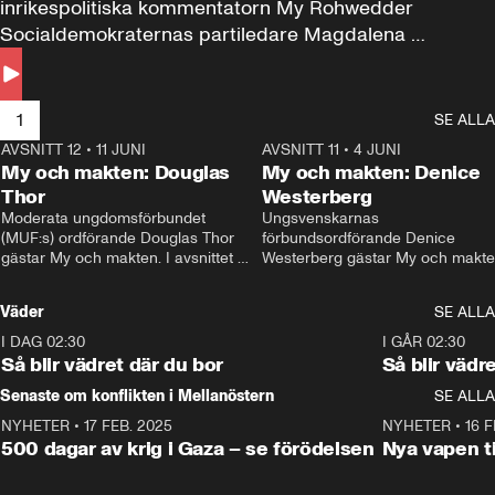
inrikespolitiska kommentatorn My Rohwedder 
Socialdemokraternas partiledare Magdalena 
Andersson till svars.
1
SE ALLA
AVSNITT 12
•
11 JUNI
26:27
AVSNITT 11
•
4 JUNI
2
My och makten: Douglas
My och makten: Denice
Thor
Westerberg
Moderata ungdomsförbundet 
Ungsvenskarnas 
(MUF:s) ordförande Douglas Thor 
förbundsordförande Denice 
gästar My och makten. I avsnittet 
Westerberg gästar My och makten.
diskuteras tonårsutvisningarna och 
avsnittet diskuteras migrationsfrå
hur Moderaterna ska locka väljare till 
och hur SD ska locka kvinnliga 
Väder
SE ALLA
valet i höst. 
väljare. 
I DAG 02:30
1:06
I GÅR 02:30
Så blir vädret där du bor
Så blir vädr
Senaste om konflikten i Mellanöstern
SE ALLA
NYHETER
•
17 FEB. 2025
0:45
NYHETER
•
16 F
500 dagar av krig i Gaza – se förödelsen
Nya vapen ti