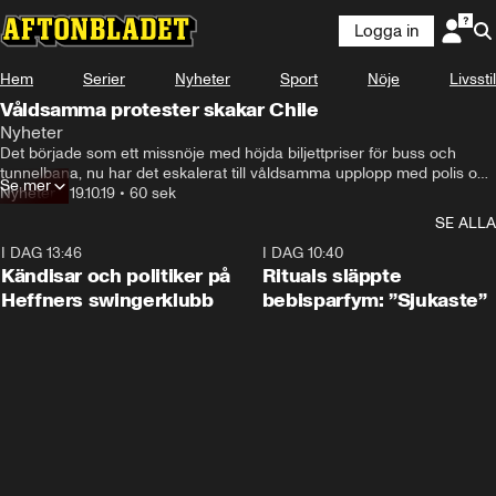
Logga in
Hem
Serier
Nyheter
Sport
Nöje
Livsstil
Våldsamma protester skakar Chile
Nyheter
Det började som ett missnöje med höjda biljettpriser för buss och 
tunnelbana, nu har det eskalerat till våldsamma upplopp med polis och 
Se mer
militär som patrullerar gatorna. Över 300 personer har gripits.
Nyheter
•
19.10.19
•
60 sek
SE ALLA
I DAG 13:46
0:55
I DAG 10:40
Kändisar och politiker på
Rituals släppte
Heffners swingerklubb
bebisparfym: ”Sjukaste”