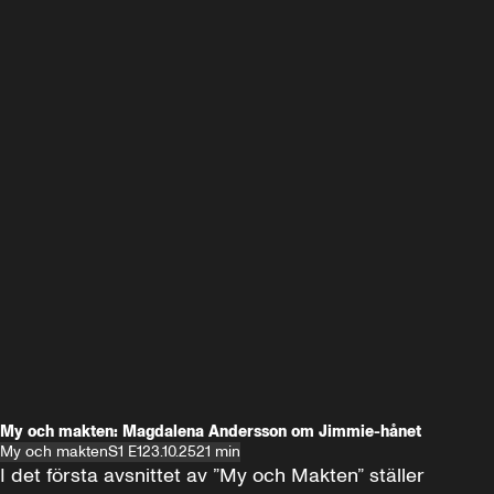
My och makten: Magdalena Andersson om Jimmie-hånet
My och makten
S1 E1
23.10.25
21 min
I det första avsnittet av ”My och Makten” ställer 