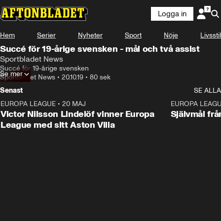
Logga in
Hem
Serier
Nyheter
Sport
Nöje
Livsstil
Succé för 19-årige svensken - mål och två assist
Sportbladet News
Succé för 19-årige svensken
Se mer
Sportbladet News
•
20.10.19
•
80 sek
Senast
SE ALLA
EUROPA LEAGUE
•
20 MAJ
1:32
EUROPA LEAG
Victor Nilsson Lindelöf vinner Europa
Självmål frå
League med sitt Aston Villa