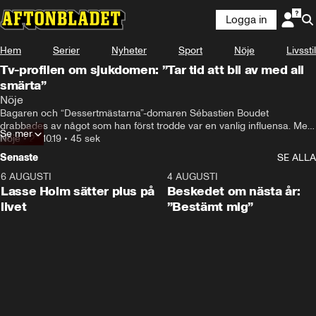
Logga in
Hem
Serier
Nyheter
Sport
Nöje
Livsstil
Tv-profilen om sjukdomen: ”Tar tid att bli av med all
smärta”
Nöje
Bagaren och “Dessertmästarna”-domaren Sébastien Boudet 
drabbades av något som han först trodde var en vanlig influensa. Men 
Se mer
senare visade det sig att det var fästingsjukdomen TBE.
Nöje
•
22.10.19
•
45 sek
Senaste
SE ALLA
6 AUGUSTI
1:04
4 AUGUSTI
Lasse Holm sätter plus på
Beskedet om nästa år:
livet
”Bestämt mig”